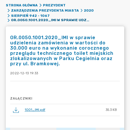
STRONA GŁÓWNA
PREZYDENT
ZARZĄDZENIA PREZYDENTA MIASTA
2020
SIERPIEŃ 942 - 1067
OR.0050.1001.2020_IMI W SPRAWIE UDZIELENIA ZAMÓWIENIA W WARTOŚCI DO 30.000 EURO NA WYKONANIE COROCZNEGO PRZEGLĄDU TECHNICZNEGO TOILET MIEJSKICH ZLOKALIZOWANYCH W PARKU CEGIELNIA ORAZ PRZY UL. BRAMKOWEJ.
OR.0050.1001.2020_IMI w sprawie
udzielenia zamówienia w wartości do
30.000 euro na wykonanie corocznego
przeglądu technicznego toilet miejskich
zlokalizowanych w Parku Cegielnia oraz
przy ul. Bramkowej.
2022-12-13 19:33
ZAŁĄCZNIKI
1001_IMI.pdf
35.3 KB