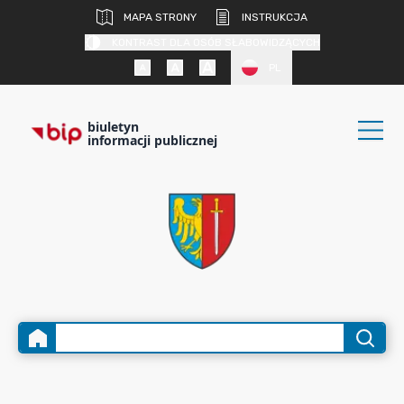
MAPA STRONY
INSTRUKCJA
KONTRAST DLA OSÓB SŁABOWIDZĄCYCH
PL
biuletyn
informacji publicznej