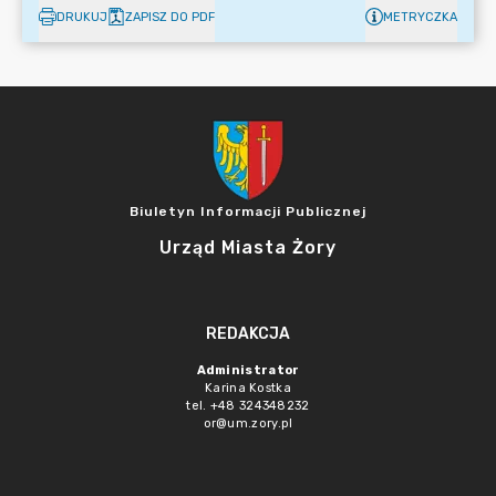
DRUKUJ
ZAPISZ DO PDF
METRYCZKA
Biuletyn Informacji Publicznej
Urząd Miasta Żory
REDAKCJA
Administrator
Karina Kostka
tel. +48 324348232
or@um.zory.pl