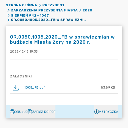
STRONA GŁÓWNA
PREZYDENT
ZARZĄDZENIA PREZYDENTA MIASTA
2020
SIERPIEŃ 942 - 1067
OR.0050.1005.2020_FB W SPRAWIEZMIAN W BUDŻECIE MIASTA ŻORY NA 2020 R.
OR.0050.1005.2020_FB w sprawiezmian w
budżecie Miasta Żory na 2020 r.
2022-12-13 19:33
ZAŁĄCZNIKI
1005_FB.pdf
83.89 KB
DRUKUJ
ZAPISZ DO PDF
METRYCZKA