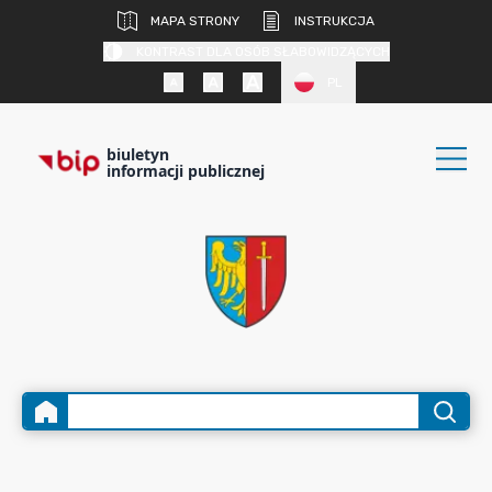
MAPA STRONY
INSTRUKCJA
KONTRAST DLA OSÓB SŁABOWIDZĄCYCH
PL
biuletyn
informacji publicznej