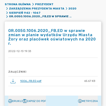
STRONA GŁÓWNA
PREZYDENT
ZARZĄDZENIA PREZYDENTA MIASTA
2020
SIERPIEŃ 942 - 1067
OR.0050.1006.2020_FB,ED W SPRAWIE ZMIAN W PLANIE WYDATKÓW URZĘDU MIASTA ŻORY ORAZ PLACÓWEK OŚWIATOWYCH NA 2020 R.
OR.0050.1006.2020_FB,ED w sprawie
zmian w planie wydatków Urzędu Miasta
Żory oraz placówek oświatowych na 2020
r.
2022-12-13 19:33
ZAŁĄCZNIKI
1006_FB,ED.pdf
65.67 KB
DRUKUJ
ZAPISZ DO PDF
METRYCZKA