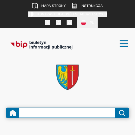
MAPA STRONY
INSTRUKCJA
KONTRAST DLA OSÓB SŁABOWIDZĄCYCH
PL
biuletyn
informacji publicznej