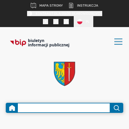
MAPA STRONY
INSTRUKCJA
KONTRAST DLA OSÓB SŁABOWIDZĄCYCH
PL
biuletyn
informacji publicznej