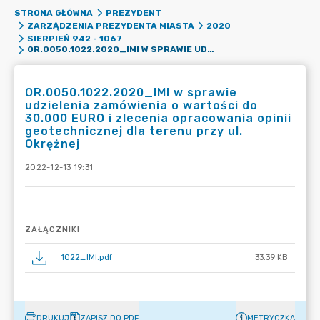
STRONA GŁÓWNA
PREZYDENT
ZARZĄDZENIA PREZYDENTA MIASTA
2020
SIERPIEŃ 942 - 1067
OR.0050.1022.2020_IMI W SPRAWIE UDZIELENIA ZAMÓWIENIA O WARTOŚCI DO 30.000 EURO I ZLECENIA OPRACOWANIA OPINII GEOTECHNICZNEJ DLA TERENU PRZY UL. OKRĘŻNEJ
OR.0050.1022.2020_IMI w sprawie
udzielenia zamówienia o wartości do
30.000 EURO i zlecenia opracowania opinii
geotechnicznej dla terenu przy ul.
Okrężnej
2022-12-13 19:31
ZAŁĄCZNIKI
1022_IMI.pdf
33.39 KB
DRUKUJ
ZAPISZ DO PDF
METRYCZKA