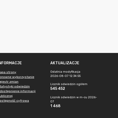
INFORMACJE
AKTUALIZACJE
Ostatnia modyfikacja
apa strony
2026-08-07 12:34:55
onowne wykorzystanie
ejestr zmian
Licznik odwiedzin ogółem
tatystyki odwiedzin
545 452
dostępnienie informacji
ublicznej
Licznik odwiedzin w m-cu 2026-
ostępność cyfrowa
07
1 468