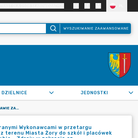
TRAST DLA OSÓB SŁABOWIDZĄCYCH
PL
WYSZUKIWANIE ZAAWANSOWANE
DZIELNICE
JEDNOSTKI
OR.0050.1023.2020_ED W SPRAWIE ZAWARCIA UMÓW Z WYBRANYMI WYKONAWCAMI W PRZETARGU NIEOGRANICZONYM NA PRZEWÓZ DZIECI NIEPEŁNOSPRAWNYCH Z TERENU MIASTA ŻORY DO SZKÓŁ I PLACÓWEK OŚWIATOWYCH NA TERENIE ŻOR, MIKOŁOWA, KATOWIC I JASTRZĘBIA - ZDROJU W ZAKRESIE CZ
branymi Wykonawcami w przetargu
 terenu Miasta Żory do szkół i placówek