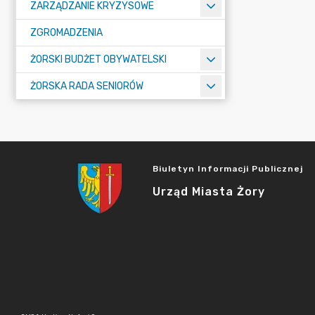
ZARZĄDZANIE KRYZYSOWE
ZGROMADZENIA
ŻORSKI BUDŻET OBYWATELSKI
ŻORSKA RADA SENIORÓW
Biuletyn Informacji Publicznej
Urząd Miasta Żory