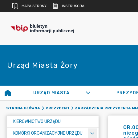
MAPA STRONY
INSTRUKCJA
biuletyn
informacji publicznej
Urząd Miasta Żory
URZĄD MIASTA
PREZYD
STRONA GŁÓWNA
PREZYDENT
ZARZĄDZENIA PREZYDENTA MI
KIEROWNICTWO URZĘDU
OR.0
nieog
KOMÓRKI ORGANIZACYJNE URZĘDU