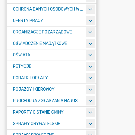
OCHRONA DANYCH OSOBOWYCH W URZĘDZIE MIASTA ŻORY - RODO
OFERTY PRACY
ORGANIZACJE POZARZĄDOWE
OŚWIADCZENIE MAJĄTKOWE
OŚWIATA
PETYCJE
PODATKI I OPŁATY
POJAZDY I KIEROWCY
PROCEDURA ZGŁASZANIA NARUSZEŃ PRAWA
RAPORTY O STANIE GMINY
SPRAWY OBYWATELSKIE