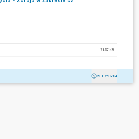
ębia - Zdroju w zakresie cz
71.37 KB
METRYCZKA