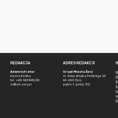
REDAKCJA
ADRES REDAKCJI
Administrator
Urząd Miasta Żory
M
Karina Kostka
ul. Aleja Wojska Polskiego 25
P
tel. +48 324348232
44-240 Żory
R
or@um.zory.pl
piętro 1, pokój 102
S
U
p
D