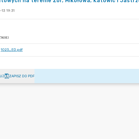
towych na terenie Żor, Mikołowa, Katowic i Jastrz
13 19:31
NIKI
1023_ED.pdf
UJ
ZAPISZ DO PDF