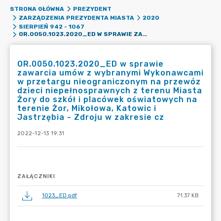
STRONA GŁÓWNA
PREZYDENT
ZARZĄDZENIA PREZYDENTA MIASTA
2020
SIERPIEŃ 942 - 1067
OR.0050.1023.2020_ED W SPRAWIE ZAWARCIA UMÓW Z WYBRANYMI WYKONAWCAMI W PRZETARGU NIEOGRANICZONYM NA PRZEWÓZ DZIECI NIEPEŁNOSPRAWNYCH Z TERENU MIASTA ŻORY DO SZKÓŁ I PLACÓWEK OŚWIATOWYCH NA TERENIE ŻOR, MIKOŁOWA, KATOWIC I JASTRZĘBIA - ZDROJU W ZAKRESIE CZ
OR.0050.1023.2020_ED w sprawie
zawarcia umów z wybranymi Wykonawcami
w przetargu nieograniczonym na przewóz
dzieci niepełnosprawnych z terenu Miasta
Żory do szkół i placówek oświatowych na
terenie Żor, Mikołowa, Katowic i
Jastrzębia - Zdroju w zakresie cz
2022-12-13 19:31
ZAŁĄCZNIKI
1023_ED.pdf
71.37 KB