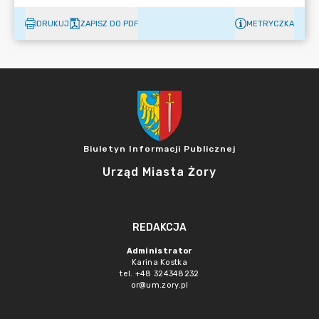
DRUKUJ
ZAPISZ DO PDF
METRYCZKA
Biuletyn Informacji Publicznej
Urząd Miasta Żory
REDAKCJA
Administrator
Karina Kostka
tel. +48 324348232
or@um.zory.pl