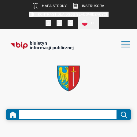
MAPA STRONY
INSTRUKCJA
KONTRAST DLA OSÓB SŁABOWIDZĄCYCH
PL
biuletyn
informacji publicznej