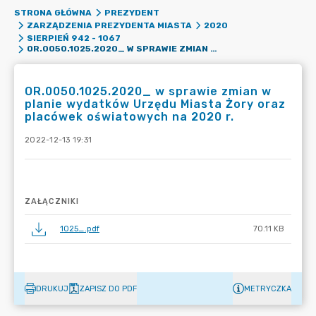
STRONA GŁÓWNA
PREZYDENT
ZARZĄDZENIA PREZYDENTA MIASTA
2020
SIERPIEŃ 942 - 1067
OR.0050.1025.2020_ W SPRAWIE ZMIAN W PLANIE WYDATKÓW URZĘDU MIASTA ŻORY ORAZ PLACÓWEK OŚWIATOWYCH NA 2020 R.
OR.0050.1025.2020_ w sprawie zmian w
planie wydatków Urzędu Miasta Żory oraz
placówek oświatowych na 2020 r.
2022-12-13 19:31
ZAŁĄCZNIKI
1025_.pdf
70.11 KB
DRUKUJ
ZAPISZ DO PDF
METRYCZKA