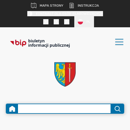
MAPA STRONY
INSTRUKCJA
KONTRAST DLA OSÓB SŁABOWIDZĄCYCH
PL
biuletyn
informacji publicznej