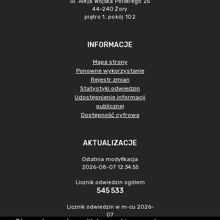
ul. Aleja Wojska Polskiego 25
44-240 Żory
piętro 1, pokój 102
INFORMACJE
Mapa strony
Ponowne wykorzystanie
Rejestr zmian
Statystyki odwiedzin
Udostępnienie informacji
publicznej
Dostępność cyfrowa
AKTUALIZACJE
Ostatnia modyfikacja
2026-08-07 12:34:55
Licznik odwiedzin ogółem
545 533
Licznik odwiedzin w m-cu 2026-
07