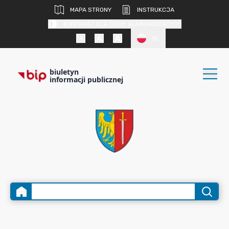
MAPA STRONY
INSTRUKCJA
KONTRAST DLA OSÓB SŁABOWIDZĄCYCH
PL
biuletyn
informacji publicznej