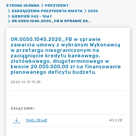
STRONA GŁÓWNA
PREZYDENT
ZARZĄDZENIA PREZYDENTA MIASTA
2020
SIERPIEŃ 942 - 1067
OR.0050.1045.2020_FB W SPRAWIE ZAWARCIA UMOWY Z WYBRANYM WYKONAWCĄ W PRZETARGU NIEOGRANICZONYM NA ZACIĄGNIĘCIE KREDYTU BANKOWEGO, ZŁOTÓWKOWEGO, DŁUGOTERMINOWEGO W KWOCIE 20.000.000,00 ZŁ NA FINANSOWANIE PLANOWANEGO DEFICYTU BUDŻETU.
OR.0050.1045.2020_FB w sprawie
zawarcia umowy z wybranym Wykonawcą
w przetargu nieograniczonym na
zaciągnięcie kredytu bankowego,
złotówkowego, długoterminowego w
kwocie 20.000.000,00 zł na finansowanie
planowanego deficytu budżetu.
2022-12-13 19:28
ZAŁĄCZNIKI
1045_FB.pdf
40.2 KB