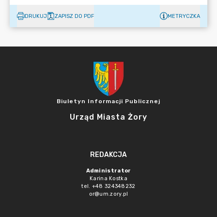
DRUKUJ
ZAPISZ DO PDF
METRYCZKA
Biuletyn Informacji Publicznej
Urząd Miasta Żory
REDAKCJA
Administrator
Karina Kostka
tel. +48 324348232
or@um.zory.pl