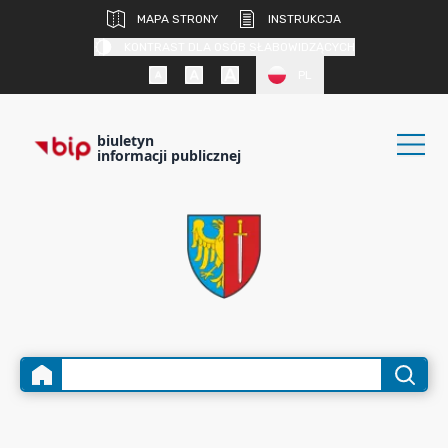
MAPA STRONY
INSTRUKCJA
KONTRAST DLA OSÓB SŁABOWIDZĄCYCH
PL
biuletyn
informacji publicznej