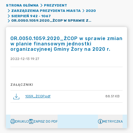
STRONA GŁÓWNA
PREZYDENT
ZARZĄDZENIA PREZYDENTA MIASTA
2020
SIERPIEŃ 942 - 1067
OR.0050.1059.2020_ŻCOP W SPRAWIE ZMIAN W PLANIE FINANSOWYM JEDNOSTKI ORGANIZACYJNEEJ GMINY ŻORY NA 2020 R.
OR.0050.1059.2020_ŻCOP w sprawie zmian
w planie finansowym jednostki
organizacyjneej Gminy Żory na 2020 r.
2022-12-13 19:27
ZAŁĄCZNIKI
1059_ŻCOP.pdf
88.51 KB
DRUKUJ
ZAPISZ DO PDF
METRYCZKA