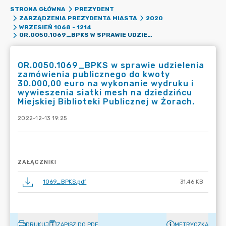
STRONA GŁÓWNA
PREZYDENT
ZARZĄDZENIA PREZYDENTA MIASTA
2020
WRZESIEŃ 1068 - 1214
OR.0050.1069_BPKS W SPRAWIE UDZIELENIA ZAMÓWIENIA PUBLICZNEGO DO KWOTY 30.000,00 EURO NA WYKONANIE WYDRUKU I WYWIESZENIA SIATKI MESH NA DZIEDZIŃCU MIEJSKIEJ BIBLIOTEKI PUBLICZNEJ W ŻORACH.
OR.0050.1069_BPKS w sprawie udzielenia
zamówienia publicznego do kwoty
30.000,00 euro na wykonanie wydruku i
wywieszenia siatki mesh na dziedzińcu
Miejskiej Biblioteki Publicznej w Żorach.
2022-12-13 19:25
ZAŁĄCZNIKI
1069_BPKS.pdf
31.46 KB
DRUKUJ
ZAPISZ DO PDF
METRYCZKA