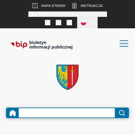
MAPA STRONY
INSTRUKCJA
KONTRAST DLA OSÓB SŁABOWIDZĄCYCH
PL
biuletyn
informacji publicznej