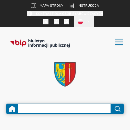
MAPA STRONY
INSTRUKCJA
KONTRAST DLA OSÓB SŁABOWIDZĄCYCH
PL
biuletyn
informacji publicznej