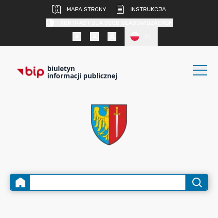
MAPA STRONY
INSTRUKCJA
KONTRAST DLA OSÓB SŁABOWIDZĄCYCH
PL
biuletyn
informacji publicznej