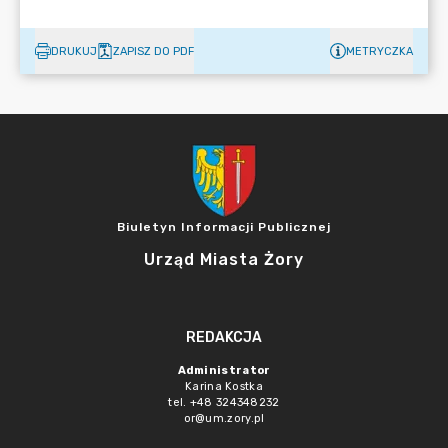
DRUKUJ
ZAPISZ DO PDF
METRYCZKA
Biuletyn Informacji Publicznej
Urząd Miasta Żory
REDAKCJA
Administrator
Karina Kostka
tel. +48 324348232
or@um.zory.pl