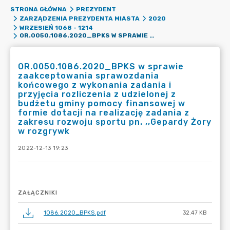
STRONA GŁÓWNA
PREZYDENT
ZARZĄDZENIA PREZYDENTA MIASTA
2020
WRZESIEŃ 1068 - 1214
OR.0050.1086.2020_BPKS W SPRAWIE ZAAKCEPTOWANIA SPRAWOZDANIA KOŃCOWEGO Z WYKONANIA ZADANIA I PRZYJĘCIA ROZLICZENIA Z UDZIELONEJ Z BUDŻETU GMINY POMOCY FINANSOWEJ W FORMIE DOTACJI NA REALIZACJĘ ZADANIA Z ZAKRESU ROZWOJU SPORTU PN. ,,GEPARDY ŻORY W ROZGRYWK
OR.0050.1086.2020_BPKS w sprawie
zaakceptowania sprawozdania
końcowego z wykonania zadania i
przyjęcia rozliczenia z udzielonej z
budżetu gminy pomocy finansowej w
formie dotacji na realizację zadania z
zakresu rozwoju sportu pn. ,,Gepardy Żory
w rozgrywk
2022-12-13 19:23
ZAŁĄCZNIKI
1086.2020_BPKS.pdf
32.47 KB