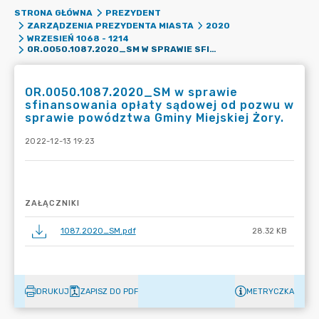
STRONA GŁÓWNA
PREZYDENT
ZARZĄDZENIA PREZYDENTA MIASTA
2020
WRZESIEŃ 1068 - 1214
OR.0050.1087.2020_SM W SPRAWIE SFINANSOWANIA OPŁATY SĄDOWEJ OD POZWU W SPRAWIE POWÓDZTWA GMINY MIEJSKIEJ ŻORY.
OR.0050.1087.2020_SM w sprawie
sfinansowania opłaty sądowej od pozwu w
sprawie powództwa Gminy Miejskiej Żory.
2022-12-13 19:23
ZAŁĄCZNIKI
1087.2020_SM.pdf
28.32 KB
DRUKUJ
ZAPISZ DO PDF
METRYCZKA