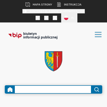
MAPA STRONY
INSTRUKCJA
KONTRAST DLA OSÓB SŁABOWIDZĄCYCH
PL
biuletyn
informacji publicznej