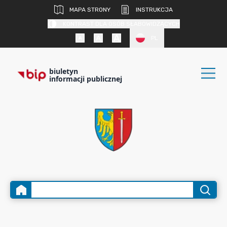
MAPA STRONY
INSTRUKCJA
KONTRAST DLA OSÓB SŁABOWIDZĄCYCH
PL
biuletyn
informacji publicznej