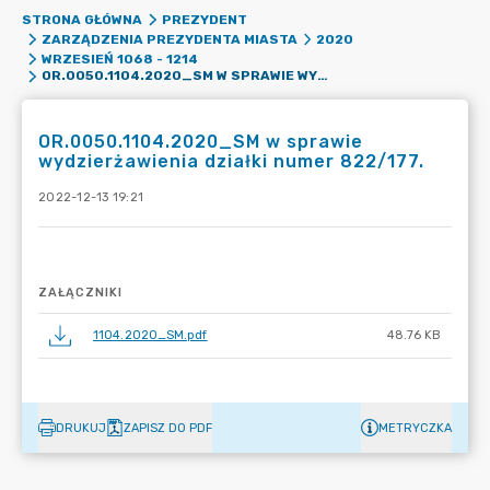
STRONA GŁÓWNA
PREZYDENT
ZARZĄDZENIA PREZYDENTA MIASTA
2020
WRZESIEŃ 1068 - 1214
OR.0050.1104.2020_SM W SPRAWIE WYDZIERŻAWIENIA DZIAŁKI NUMER 822/177.
OR.0050.1104.2020_SM w sprawie
wydzierżawienia działki numer 822/177.
2022-12-13 19:21
ZAŁĄCZNIKI
1104.2020_SM.pdf
48.76 KB
DRUKUJ
ZAPISZ DO PDF
METRYCZKA