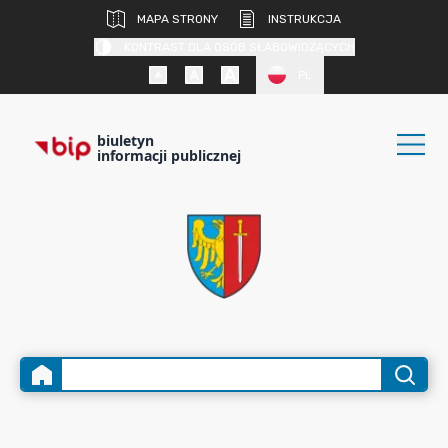
MAPA STRONY
INSTRUKCJA
KONTRAST DLA OSÓB SŁABOWIDZĄCYCH
PL
biuletyn
informacji publicznej