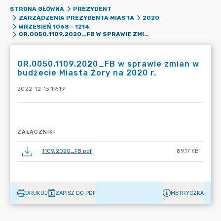
STRONA GŁÓWNA
PREZYDENT
ZARZĄDZENIA PREZYDENTA MIASTA
2020
WRZESIEŃ 1068 - 1214
OR.0050.1109.2020_FB W SPRAWIE ZMIAN W BUDŻECIE MIASTA ŻORY NA 2020 R.
OR.0050.1109.2020_FB w sprawie zmian w
budżecie Miasta Żory na 2020 r.
2022-12-13 19:19
ZAŁĄCZNIKI
1109.2020_FB.pdf
89.17 KB
DRUKUJ
ZAPISZ DO PDF
METRYCZKA