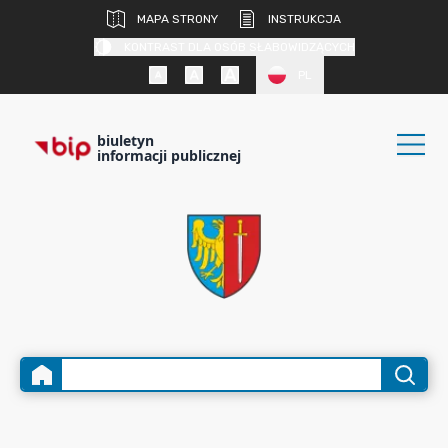
MAPA STRONY
INSTRUKCJA
KONTRAST DLA OSÓB SŁABOWIDZĄCYCH
PL
biuletyn
informacji publicznej