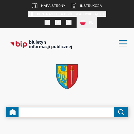
MAPA STRONY
INSTRUKCJA
KONTRAST DLA OSÓB SŁABOWIDZĄCYCH
PL
biuletyn
informacji publicznej