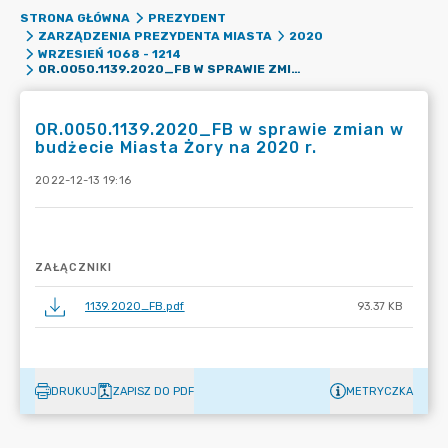
STRONA GŁÓWNA
PREZYDENT
ZARZĄDZENIA PREZYDENTA MIASTA
2020
WRZESIEŃ 1068 - 1214
OR.0050.1139.2020_FB W SPRAWIE ZMIAN W BUDŻECIE MIASTA ŻORY NA 2020 R.
OR.0050.1139.2020_FB w sprawie zmian w
budżecie Miasta Żory na 2020 r.
2022-12-13 19:16
ZAŁĄCZNIKI
1139.2020_FB.pdf
93.37 KB
DRUKUJ
ZAPISZ DO PDF
METRYCZKA