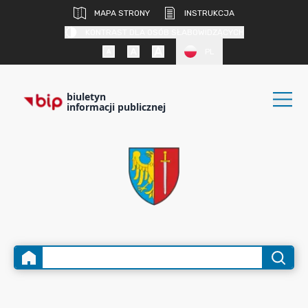
MAPA STRONY
INSTRUKCJA
KONTRAST DLA OSÓB SŁABOWIDZĄCYCH
PL
biuletyn
informacji publicznej