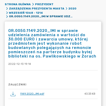
STRONA GŁÓWNA
PREZYDENT
ZARZĄDZENIA PREZYDENTA MIASTA
2020
WRZESIEŃ 1068 - 1214
OR.0050.1149.2020_IMI W SPRAWIE UDZIELENIA ZAMÓWIENIA O WARTOŚCI DO 30.000 EURO I ZAWARCIA UMOWY, KTÓREJ PRZEDMIOTEM JEST WYKONANIE ROBOT BUDOWLANYCH POLEGAJĄCYCH NA REMONCIE POMIESZCZEŃ NA PARTERZE BUDYNKU BYŁEJ BIBLIOTEKI NA OS. PAWLIKOWSKIEGO W ŻORACH
OR.0050.1149.2020_IMI w sprawie
udzielenia zamówienia o wartości do
30.000 EURO i zawarcia umowy, której
przedmiotem jest wykonanie robot
budowlanych polegających na remoncie
pomieszczeń na parterze budynku byłej
biblioteki na os. Pawlikowskiego w Żorach
2022-12-13 19:14
ZAŁĄCZNIKI
1149.2020_IMI.pdf
43.33 KB