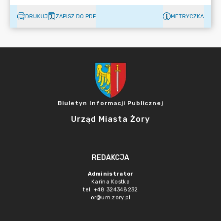
DRUKUJ
ZAPISZ DO PDF
METRYCZKA
Biuletyn Informacji Publicznej
Urząd Miasta Żory
REDAKCJA
Administrator
Karina Kostka
tel. +48 324348232
or@um.zory.pl