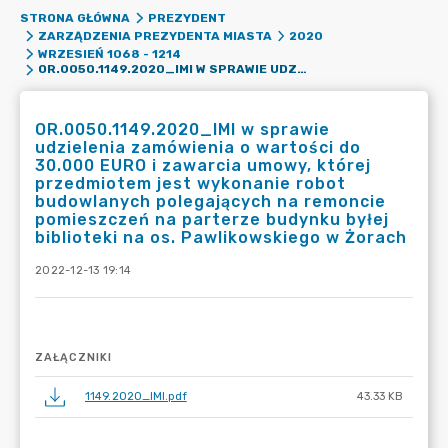
STRONA GŁÓWNA
PREZYDENT
ZARZĄDZENIA PREZYDENTA MIASTA
2020
WRZESIEŃ 1068 - 1214
OR.0050.1149.2020_IMI W SPRAWIE UDZIELENIA ZAMÓWIENIA O WARTOŚCI DO 30.000 EURO I ZAWARCIA UMOWY, KTÓREJ PRZEDMIOTEM JEST WYKONANIE ROBOT BUDOWLANYCH POLEGAJĄCYCH NA REMONCIE POMIESZCZEŃ NA PARTERZE BUDYNKU BYŁEJ BIBLIOTEKI NA OS. PAWLIKOWSKIEGO W ŻORACH
OR.0050.1149.2020_IMI w sprawie
udzielenia zamówienia o wartości do
30.000 EURO i zawarcia umowy, której
przedmiotem jest wykonanie robot
budowlanych polegających na remoncie
pomieszczeń na parterze budynku byłej
biblioteki na os. Pawlikowskiego w Żorach
2022-12-13 19:14
ZAŁĄCZNIKI
1149.2020_IMI.pdf
43.33 KB