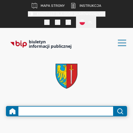
MAPA STRONY
INSTRUKCJA
KONTRAST DLA OSÓB SŁABOWIDZĄCYCH
PL
biuletyn
informacji publicznej