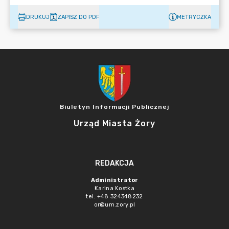
DRUKUJ
ZAPISZ DO PDF
METRYCZKA
Biuletyn Informacji Publicznej
Urząd Miasta Żory
REDAKCJA
Administrator
Karina Kostka
tel. +48 324348232
or@um.zory.pl