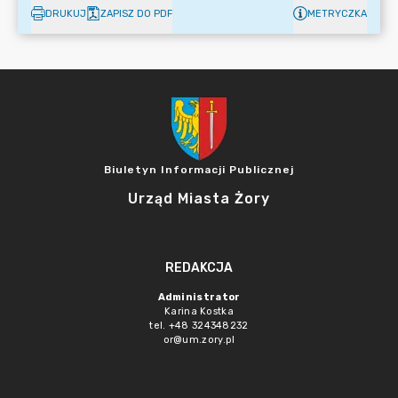
DRUKUJ
ZAPISZ DO PDF
METRYCZKA
Biuletyn Informacji Publicznej
Urząd Miasta Żory
REDAKCJA
Administrator
Karina Kostka
tel. +48 324348232
or@um.zory.pl