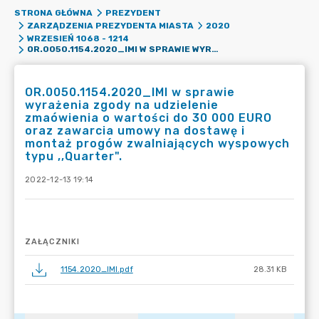
STRONA GŁÓWNA
PREZYDENT
ZARZĄDZENIA PREZYDENTA MIASTA
2020
WRZESIEŃ 1068 - 1214
OR.0050.1154.2020_IMI W SPRAWIE WYRAŻENIA ZGODY NA UDZIELENIE ZMAÓWIENIA O WARTOŚCI DO 30 000 EURO ORAZ ZAWARCIA UMOWY NA DOSTAWĘ I MONTAŻ PROGÓW ZWALNIAJĄCYCH WYSPOWYCH TYPU ,,QUARTER".
OR.0050.1154.2020_IMI w sprawie
wyrażenia zgody na udzielenie
zmaówienia o wartości do 30 000 EURO
oraz zawarcia umowy na dostawę i
montaż progów zwalniających wyspowych
typu ,,Quarter".
2022-12-13 19:14
ZAŁĄCZNIKI
1154.2020_IMI.pdf
28.31 KB