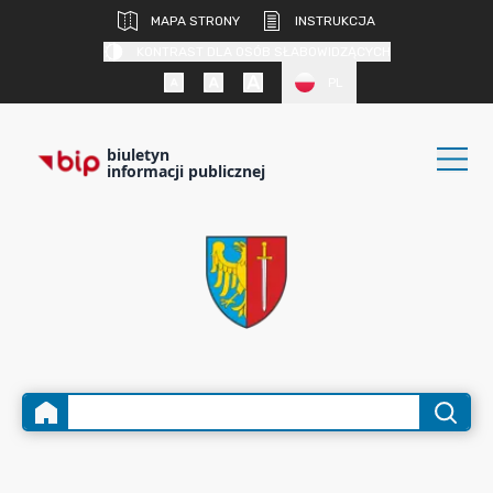
MAPA STRONY
INSTRUKCJA
KONTRAST DLA OSÓB SŁABOWIDZĄCYCH
PL
biuletyn
informacji publicznej