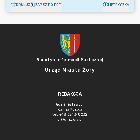
DRUKUJ
ZAPISZ DO PDF
METRYCZKA
Biuletyn Informacji Publicznej
Urząd Miasta Żory
REDAKCJA
Administrator
Karina Kostka
tel. +48 324348232
or@um.zory.pl