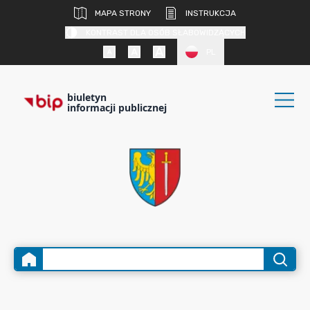
MAPA STRONY
INSTRUKCJA
KONTRAST DLA OSÓB SŁABOWIDZĄCYCH
PL
biuletyn
informacji publicznej