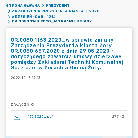
STRONA GŁÓWNA
PREZYDENT
ZARZĄDZENIA PREZYDENTA MIASTA
2020
WRZESIEŃ 1068 - 1214
OR.0050.1163.2020_W SPRAWIE ZMIANY ZARZĄDZENIA PREZYDENTA MIASTA ŻORY OR.0050.657.2020 Z DNIA 29.05.2020 R. DOTYCZĄCEGO ZAWARCIA UMOWY DZIERŻAWY POMIĘDZY ZAKŁADAMI TECHNIKI KOMUNALNEJ SP. Z O. O. W ŻORACH A GMINĄ ŻORY.
OR.0050.1163.2020_w sprawie zmiany
Zarządzenia Prezydenta Miasta Żory
OR.0050.657.2020 z dnia 29.05.2020 r.
dotyczącego zawarcia umowy dzierżawy
pomiędzy Zakładami Techniki Komunalnej
Sp. z o. o. w Żorach a Gminą Żory.
2022-12-13 19:13
ZAŁĄCZNIKI
1163.2020_.pdf
27.7 KB