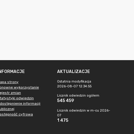
INFORMACJE
AKTUALIZACJE
Ostatnia modyfikacja
apa strony
2026-08-07 12:34:55
onowne wykorzystanie
ejestr zmian
Licznik odwiedzin ogółem
tatystyki odwiedzin
545 459
dostępnienie informacji
ublicznej
Licznik odwiedzin w m-cu 2026-
ostępność cyfrowa
07
1 475