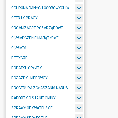
OCHRONA DANYCH OSOBOWYCH W URZĘDZIE MIASTA ŻORY - RODO
OFERTY PRACY
ORGANIZACJE POZARZĄDOWE
OŚWIADCZENIE MAJĄTKOWE
OŚWIATA
PETYCJE
PODATKI I OPŁATY
POJAZDY I KIEROWCY
PROCEDURA ZGŁASZANIA NARUSZEŃ PRAWA
RAPORTY O STANIE GMINY
SPRAWY OBYWATELSKIE