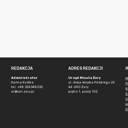
REDAKCJA
ADRES REDAKCJI
Administrator
Urząd Miasta Żory
M
Karina Kostka
ul. Aleja Wojska Polskiego 25
P
tel. +48 324348232
44-240 Żory
R
or@um.zory.pl
piętro 1, pokój 102
S
U
p
D