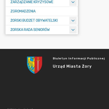
ZARZĄDZANIE KRYZYSOWE
ZGROMADZENIA
ŻORSKI BUDŻET OBYWATELSKI
ŻORSKA RADA SENIORÓW
Biuletyn Informacji Publicznej
Urząd Miasta Żory