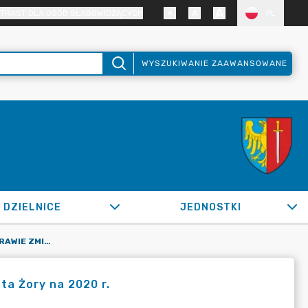
TRAST DLA OSÓB SŁABOWIDZĄCYCH
PL
WYSZUKIWANIE ZAAWANSOWANE
DZIELNICE
JEDNOSTKI
OR.0050.1187.2020_FB W SPRAWIE ZMIAN W BUDŻECIE MIASTA ŻORY NA 2020 R.
ta Żory na 2020 r.