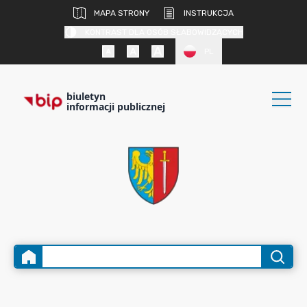
MAPA STRONY
INSTRUKCJA
KONTRAST DLA OSÓB SŁABOWIDZĄCYCH
PL
biuletyn
informacji publicznej