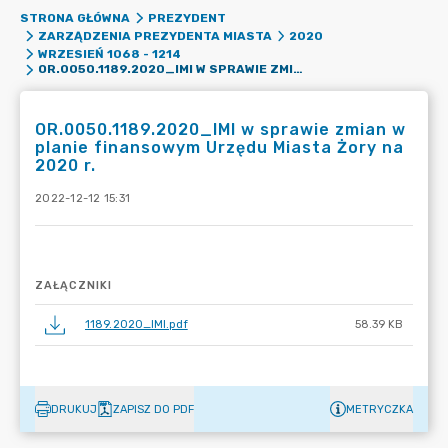
STRONA GŁÓWNA
PREZYDENT
ZARZĄDZENIA PREZYDENTA MIASTA
2020
WRZESIEŃ 1068 - 1214
OR.0050.1189.2020_IMI W SPRAWIE ZMIAN W PLANIE FINANSOWYM URZĘDU MIASTA ŻORY NA 2020 R.
OR.0050.1189.2020_IMI w sprawie zmian w
planie finansowym Urzędu Miasta Żory na
2020 r.
2022-12-12 15:31
ZAŁĄCZNIKI
1189.2020_IMI.pdf
58.39 KB
DRUKUJ
ZAPISZ DO PDF
METRYCZKA