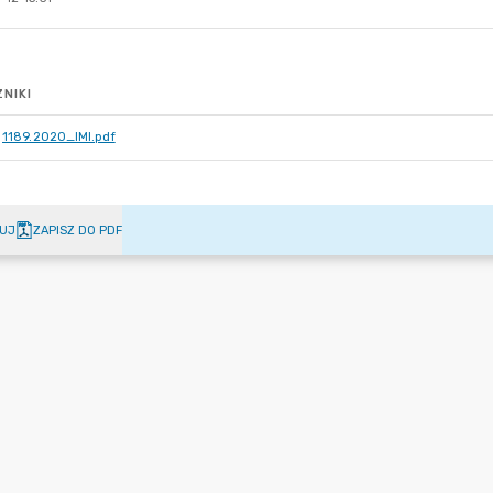
NIKI
1189.2020_IMI.pdf
UJ
ZAPISZ DO PDF