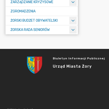
ZARZĄDZANIE KRYZYSOWE
ZGROMADZENIA
ŻORSKI BUDŻET OBYWATELSKI
ŻORSKA RADA SENIORÓW
Biuletyn Informacji Publicznej
Urząd Miasta Żory