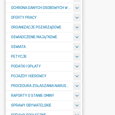
OCHRONA DANYCH OSOBOWYCH W URZĘDZIE MIASTA ŻORY - RODO
OFERTY PRACY
ORGANIZACJE POZARZĄDOWE
OŚWIADCZENIE MAJĄTKOWE
OŚWIATA
PETYCJE
PODATKI I OPŁATY
POJAZDY I KIEROWCY
PROCEDURA ZGŁASZANIA NARUSZEŃ PRAWA
RAPORTY O STANIE GMINY
SPRAWY OBYWATELSKIE