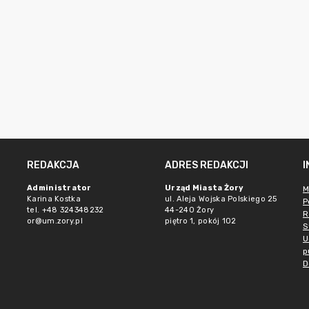
REDAKCJA
ADRES REDAKCJI
Administrator
Urząd Miasta Żory
M
Karina Kostka
ul. Aleja Wojska Polskiego 25
P
tel. +48 324348232
44-240 Żory
R
or@um.zory.pl
piętro 1, pokój 102
S
U
p
D