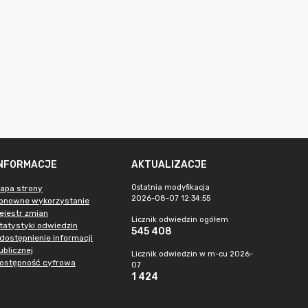
INFORMACJE
AKTUALIZACJE
Ostatnia modyfikacja
apa strony
2026-08-07 12:34:55
onowne wykorzystanie
ejestr zmian
Licznik odwiedzin ogółem
tatystyki odwiedzin
545 408
dostępnienie informacji
ublicznej
Licznik odwiedzin w m-cu 2026-
ostępność cyfrowa
07
1 424