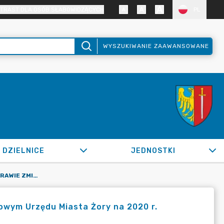
TRAST DLA OSÓB SŁABOWIDZĄCYCH
PL
WYSZUKIWANIE ZAAWANSOWANE
DZIELNICE
JEDNOSTKI
OR.0050.1189.2020_IMI W SPRAWIE ZMIAN W PLANIE FINANSOWYM URZĘDU MIASTA ŻORY NA 2020 R.
owym Urzędu Miasta Żory na 2020 r.