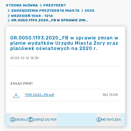
STRONA GŁÓWNA
PREZYDENT
ZARZĄDZENIA PREZYDENTA MIASTA
2020
WRZESIEŃ 1068 - 1214
OR.0050.1193.2020_FB W SPRAWIE ZMIAN W PLANIE WYDATKÓW URZĘDU MIASTA ŻORY ORAZ PLACÓWEK OŚWIATOWYCH NA 2020 R.
OR.0050.1193.2020_FB w sprawie zmian w
planie wydatków Urzędu Miasta Żory oraz
placówek oświatowych na 2020 r.
2022-12-12 15:30
ZAŁĄCZNIKI
1193.2020_FB.pdf
182.75 KB
DRUKUJ
ZAPISZ DO PDF
METRYCZKA