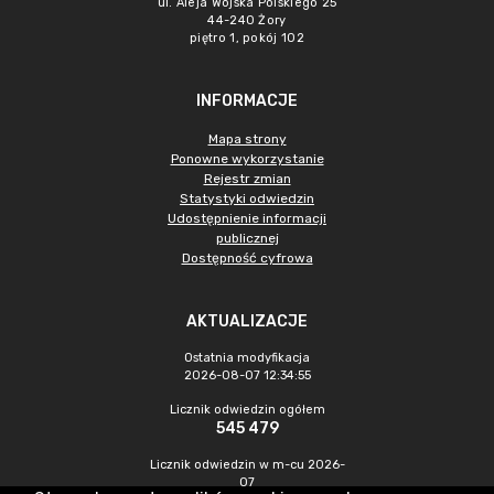
ul. Aleja Wojska Polskiego 25
44-240 Żory
piętro 1, pokój 102
INFORMACJE
Mapa strony
Ponowne wykorzystanie
Rejestr zmian
Statystyki odwiedzin
Udostępnienie informacji
publicznej
Dostępność cyfrowa
AKTUALIZACJE
Ostatnia modyfikacja
2026-08-07 12:34:55
Licznik odwiedzin ogółem
545 479
Licznik odwiedzin w m-cu 2026-
07