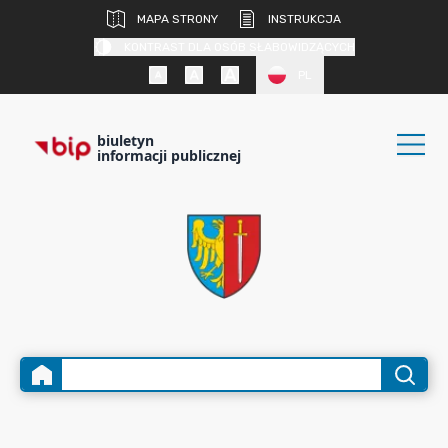
MAPA STRONY
INSTRUKCJA
KONTRAST DLA OSÓB SŁABOWIDZĄCYCH
PL
biuletyn
informacji publicznej