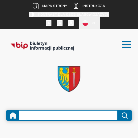
MAPA STRONY
INSTRUKCJA
KONTRAST DLA OSÓB SŁABOWIDZĄCYCH
PL
biuletyn
informacji publicznej