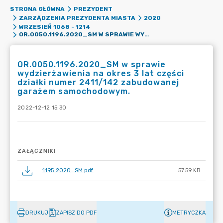
STRONA GŁÓWNA
PREZYDENT
ZARZĄDZENIA PREZYDENTA MIASTA
2020
WRZESIEŃ 1068 - 1214
OR.0050.1196.2020_SM W SPRAWIE WYDZIERŻAWIENIA NA OKRES 3 LAT CZĘŚCI DZIAŁKI NUMER 2411/142 ZABUDOWANEJ GARAŻEM SAMOCHODOWYM.
OR.0050.1196.2020_SM w sprawie
wydzierżawienia na okres 3 lat części
działki numer 2411/142 zabudowanej
garażem samochodowym.
2022-12-12 15:30
ZAŁĄCZNIKI
1195.2020_SM.pdf
57.59 KB
DRUKUJ
ZAPISZ DO PDF
METRYCZKA