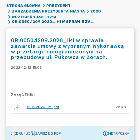
STRONA GŁÓWNA
PREZYDENT
ZARZĄDZENIA PREZYDENTA MIASTA
2020
WRZESIEŃ 1068 - 1214
OR.0050.1209.2020_IMI W SPRAWIE ZAWARCIA UMOWY Z WYBRANYM WYKONAWCĄ W PRZETARGU NIEOGRANICZONYM NA PRZEBUDOWĘ UL. PUKOWCA W ŻORACH.
OR.0050.1209.2020_IMI w sprawie
zawarcia umowy z wybranym Wykonawcą
w przetargu nieograniczonym na
przebudowę ul. Pukowca w Żorach.
2022-12-12 15:05
ZAŁĄCZNIKI
1209.2020_IMI.pdf
28 KB
DRUKUJ
ZAPISZ DO PDF
METRYCZKA