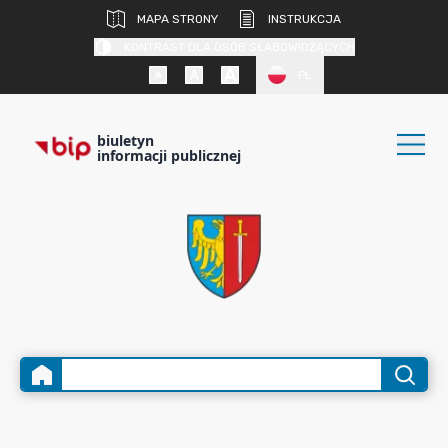
MAPA STRONY
INSTRUKCJA
KONTRAST DLA OSÓB SŁABOWIDZĄCYCH
PL
biuletyn
informacji publicznej