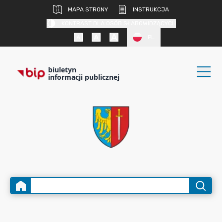
MAPA STRONY
INSTRUKCJA
KONTRAST DLA OSÓB SŁABOWIDZĄCYCH
PL
biuletyn
informacji publicznej