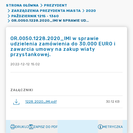
STRONA GŁÓWNA
PREZYDENT
ZARZĄDZENIA PREZYDENTA MIASTA
2020
PAŹDZIERNIK 1215 - 1360
OR.0050.1228.2020_IMI W SPRAWIE UDZIELENIA ZAMÓWIENIA DO 30.000 EURO I ZAWARCIA UMOWY NA ZAKUP WIATY PRZYSTANKOWEJ.
OR.0050.1228.2020_IMI w sprawie
udzielenia zamówienia do 30.000 EURO i
zawarcia umowy na zakup wiaty
przystankowej.
2022-12-12 15:02
ZAŁĄCZNIKI
1228.2020_IMI.pdf
30.12 KB
DRUKUJ
ZAPISZ DO PDF
METRYCZKA