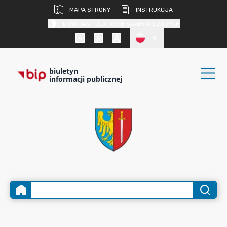
MAPA STRONY
INSTRUKCJA
KONTRAST DLA OSÓB SŁABOWIDZĄCYCH
PL
biuletyn
informacji publicznej