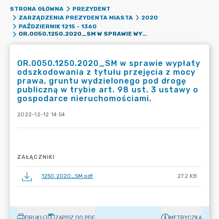
STRONA GŁÓWNA
PREZYDENT
ZARZĄDZENIA PREZYDENTA MIASTA
2020
PAŹDZIERNIK 1215 - 1360
OR.0050.1250.2020_SM W SPRAWIE WYPŁATY ODSZKODOWANIA Z TYTUŁU PRZEJĘCIA Z MOCY PRAWA, GRUNTU WYDZIELONEGO POD DROGĘ PUBLICZNĄ W TRYBIE ART. 98 UST. 3 USTAWY O GOSPODARCE NIERUCHOMOŚCIAMI.
OR.0050.1250.2020_SM w sprawie wypłaty
odszkodowania z tytułu przejęcia z mocy
prawa, gruntu wydzielonego pod drogę
publiczną w trybie art. 98 ust. 3 ustawy o
gospodarce nieruchomościami.
2022-12-12 14:54
ZAŁĄCZNIKI
1250.2020_SM.pdf
27.2 KB
DRUKUJ
ZAPISZ DO PDF
METRYCZKA