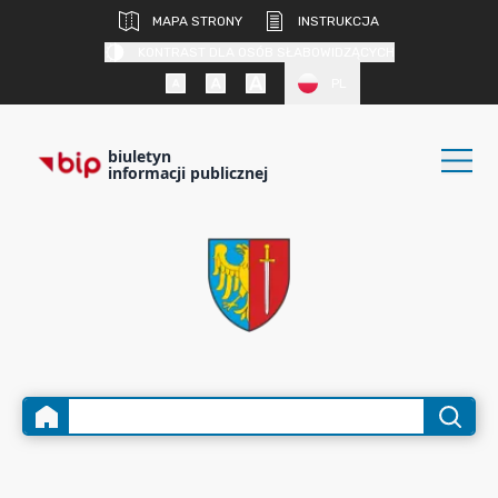
MAPA STRONY
INSTRUKCJA
KONTRAST DLA OSÓB SŁABOWIDZĄCYCH
PL
biuletyn
informacji publicznej