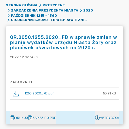
STRONA GŁÓWNA
PREZYDENT
ZARZĄDZENIA PREZYDENTA MIASTA
2020
PAŹDZIERNIK 1215 - 1360
OR.0050.1255.2020_FB W SPRAWIE ZMIAN W PLANIE WYDATKÓW URZĘDU MIASTA ŻORY ORAZ PLACÓWEK OŚWIATOWYCH NA 2020 R.
OR.0050.1255.2020_FB w sprawie zmian w
planie wydatków Urzędu Miasta Żory oraz
placówek oświatowych na 2020 r.
2022-12-12 14:52
ZAŁĄCZNIKI
1255.2020_FB.pdf
53.91 KB
DRUKUJ
ZAPISZ DO PDF
METRYCZKA