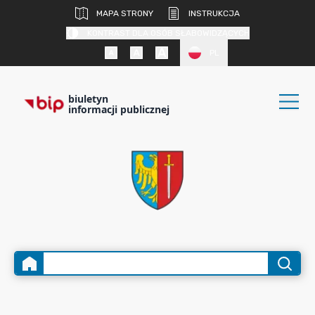
MAPA STRONY
INSTRUKCJA
KONTRAST DLA OSÓB SŁABOWIDZĄCYCH
PL
biuletyn
informacji publicznej