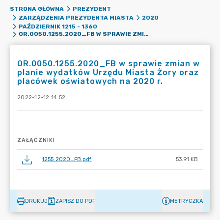
STRONA GŁÓWNA
PREZYDENT
ZARZĄDZENIA PREZYDENTA MIASTA
2020
PAŹDZIERNIK 1215 - 1360
OR.0050.1255.2020_FB W SPRAWIE ZMIAN W PLANIE WYDATKÓW URZĘDU MIASTA ŻORY ORAZ PLACÓWEK OŚWIATOWYCH NA 2020 R.
OR.0050.1255.2020_FB w sprawie zmian w
planie wydatków Urzędu Miasta Żory oraz
placówek oświatowych na 2020 r.
2022-12-12 14:52
ZAŁĄCZNIKI
1255.2020_FB.pdf
53.91 KB
DRUKUJ
ZAPISZ DO PDF
METRYCZKA