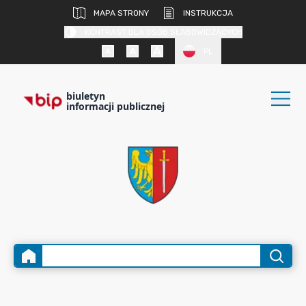
MAPA STRONY
INSTRUKCJA
KONTRAST DLA OSÓB SŁABOWIDZĄCYCH
PL
biuletyn
informacji publicznej