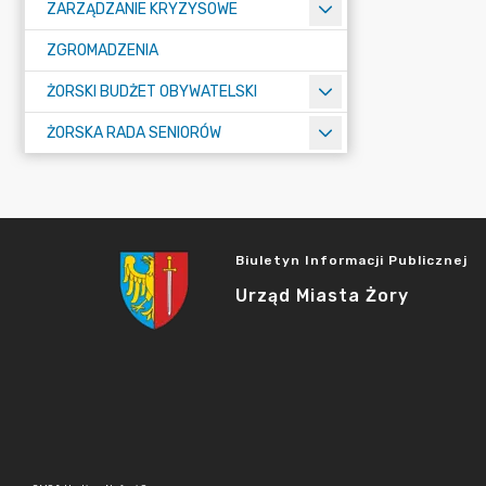
ZARZĄDZANIE KRYZYSOWE
ZGROMADZENIA
ŻORSKI BUDŻET OBYWATELSKI
ŻORSKA RADA SENIORÓW
Biuletyn Informacji Publicznej
Urząd Miasta Żory