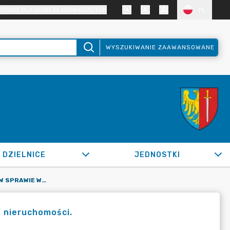
TRAST DLA OSÓB SŁABOWIDZĄCYCH
PL
WYSZUKIWANIE ZAAWANSOWANE
DZIELNICE
JEDNOSTKI
OR.0050.1267.2020_ZBM W SPRAWIE WYWIESZENIA WYKAZU NIERUCHOMOŚCI.
 nieruchomości.