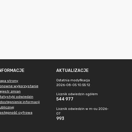
INFORMACJE
AKTUALIZACJE
Ostatnia modyfikacja
apa strony
2026-08-05 10:55:12
onowne wykorzystanie
ejestr zmian
Licznik odwiedzin ogółem
tatystyki odwiedzin
544 977
dostępnienie informacji
ublicznej
Licznik odwiedzin w m-cu 2026-
ostępność cyfrowa
07
993