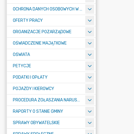
OCHRONA DANYCH OSOBOWYCH W URZĘDZIE MIASTA ŻORY - RODO
OFERTY PRACY
ORGANIZACJE POZARZĄDOWE
OŚWIADCZENIE MAJĄTKOWE
OŚWIATA
PETYCJE
PODATKI I OPŁATY
POJAZDY I KIEROWCY
PROCEDURA ZGŁASZANIA NARUSZEŃ PRAWA
RAPORTY O STANIE GMINY
SPRAWY OBYWATELSKIE