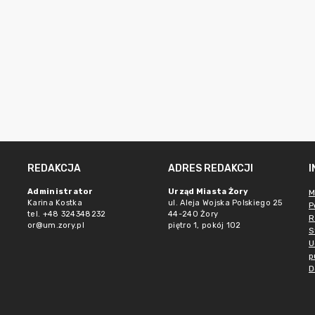
REDAKCJA
ADRES REDAKCJI
Administrator
Urząd Miasta Żory
M
Karina Kostka
ul. Aleja Wojska Polskiego 25
P
tel. +48 324348232
44-240 Żory
R
or@um.zory.pl
piętro 1, pokój 102
S
U
p
D