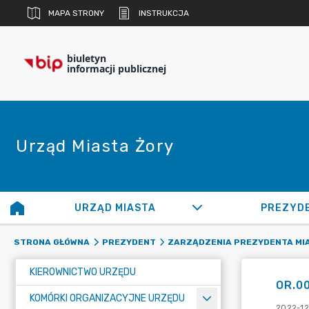
MAPA STRONY
INSTRUKCJA
biuletyn
informacji publicznej
Urząd Miasta Żory
URZĄD MIASTA
PREZYD
STRONA GŁÓWNA
PREZYDENT
ZARZĄDZENIA PREZYDENTA MI
KIEROWNICTWO URZĘDU
OR.0
KOMÓRKI ORGANIZACYJNE URZĘDU
2022-12