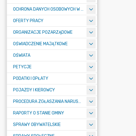
OCHRONA DANYCH OSOBOWYCH W URZĘDZIE MIASTA ŻORY - RODO
OFERTY PRACY
ORGANIZACJE POZARZĄDOWE
OŚWIADCZENIE MAJĄTKOWE
OŚWIATA
PETYCJE
PODATKI I OPŁATY
POJAZDY I KIEROWCY
PROCEDURA ZGŁASZANIA NARUSZEŃ PRAWA
RAPORTY O STANIE GMINY
SPRAWY OBYWATELSKIE