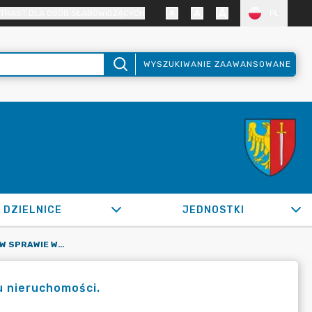
TRAST DLA OSÓB SŁABOWIDZĄCYCH
PL
WYSZUKIWANIE ZAAWANSOWANE
DZIELNICE
JEDNOSTKI
OR.0050.1268.2020_ZBM W SPRAWIE WYWIESZENIA WYKAZU NIERUCHOMOŚCI.
 nieruchomości.