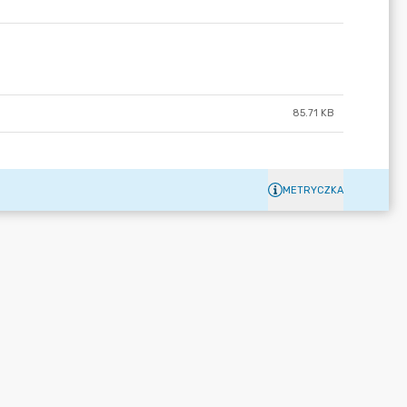
85.71 KB
METRYCZKA