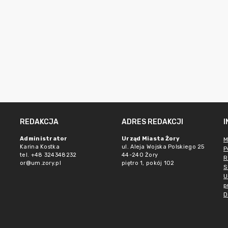
REDAKCJA
ADRES REDAKCJI
Administrator
Urząd Miasta Żory
M
Karina Kostka
ul. Aleja Wojska Polskiego 25
P
tel. +48 324348232
44-240 Żory
R
or@um.zory.pl
piętro 1, pokój 102
S
U
p
D