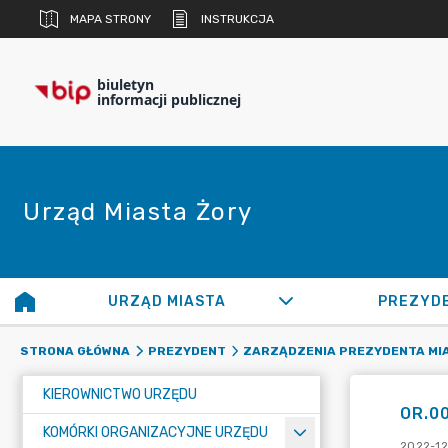
MAPA STRONY
INSTRUKCJA
biuletyn
informacji publicznej
Urząd Miasta Żory
URZĄD MIASTA
PREZYD
STRONA GŁÓWNA
PREZYDENT
ZARZĄDZENIA PREZYDENTA MI
KIEROWNICTWO URZĘDU
OR.0
KOMÓRKI ORGANIZACYJNE URZĘDU
2022-12