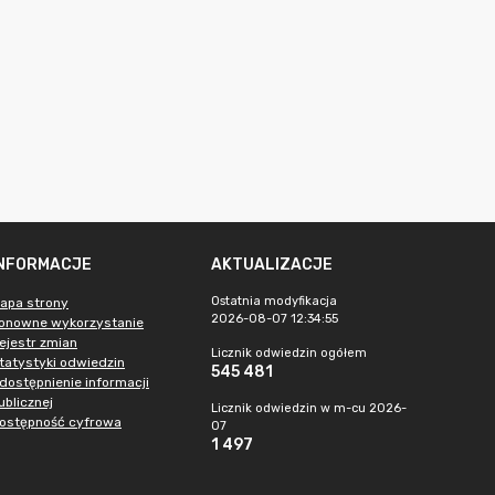
INFORMACJE
AKTUALIZACJE
Ostatnia modyfikacja
apa strony
2026-08-07 12:34:55
onowne wykorzystanie
ejestr zmian
Licznik odwiedzin ogółem
tatystyki odwiedzin
545 481
dostępnienie informacji
ublicznej
Licznik odwiedzin w m-cu 2026-
ostępność cyfrowa
07
1 497