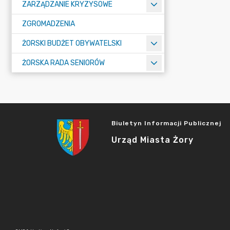
ZARZĄDZANIE KRYZYSOWE
ZGROMADZENIA
ŻORSKI BUDŻET OBYWATELSKI
ŻORSKA RADA SENIORÓW
Biuletyn Informacji Publicznej
Urząd Miasta Żory