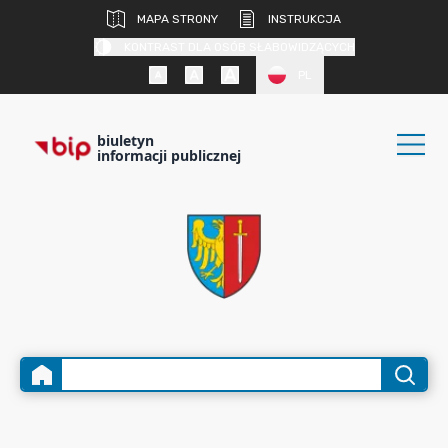
MAPA STRONY
INSTRUKCJA
KONTRAST DLA OSÓB SŁABOWIDZĄCYCH
PL
biuletyn
informacji publicznej