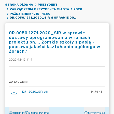
STRONA GŁÓWNA
PREZYDENT
ZARZĄDZENIA PREZYDENTA MIASTA
2020
PAŹDZIERNIK 1215 - 1360
OR.0050.1271.2020_SIR W SPRAWIE DOSTAWY OPROGRAMOWANIA W RAMACH PROJEKTU PN. ,, ŻORSKIE SZKOŁY Z PASJĄ - POPRAWA JAKOŚCI KSZTAŁCENIA OGÓLNEGO W ŻORACH."
OR.0050.1271.2020_SiR w sprawie
dostawy oprogramowania w ramach
projektu pn. ,, Żorskie szkoły z pasją -
poprawa jakości kształcenia ogólnego w
Żorach."
2022-12-12 14:41
ZAŁĄCZNIKI
1271.2020_SiR.pdf
34.76 KB
DRUKUJ
ZAPISZ DO PDF
METRYCZKA