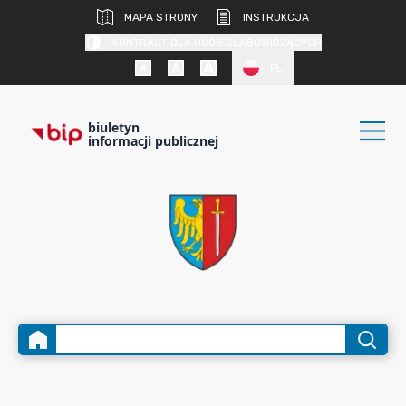
MAPA STRONY
INSTRUKCJA
KONTRAST DLA OSÓB SŁABOWIDZĄCYCH
PL
biuletyn
informacji publicznej