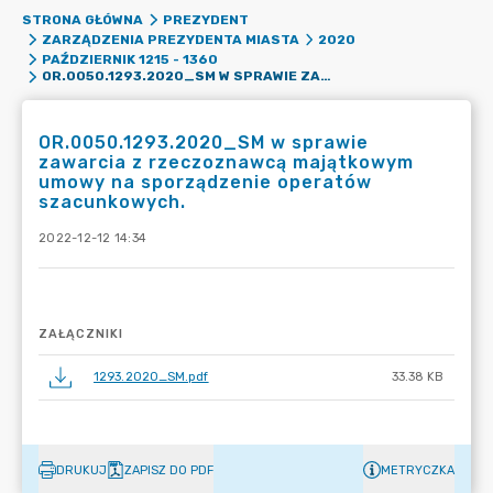
STRONA GŁÓWNA
PREZYDENT
ZARZĄDZENIA PREZYDENTA MIASTA
2020
PAŹDZIERNIK 1215 - 1360
OR.0050.1293.2020_SM W SPRAWIE ZAWARCIA Z RZECZOZNAWCĄ MAJĄTKOWYM UMOWY NA SPORZĄDZENIE OPERATÓW SZACUNKOWYCH.
OR.0050.1293.2020_SM w sprawie
zawarcia z rzeczoznawcą majątkowym
umowy na sporządzenie operatów
szacunkowych.
2022-12-12 14:34
ZAŁĄCZNIKI
1293.2020_SM.pdf
33.38 KB
DRUKUJ
ZAPISZ DO PDF
METRYCZKA