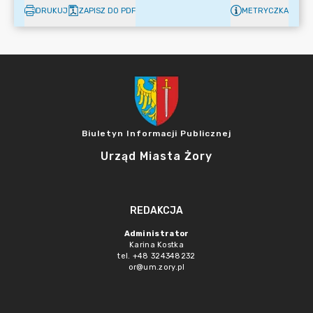
DRUKUJ
ZAPISZ DO PDF
METRYCZKA
Biuletyn Informacji Publicznej
Urząd Miasta Żory
REDAKCJA
Administrator
Karina Kostka
tel. +48 324348232
or@um.zory.pl