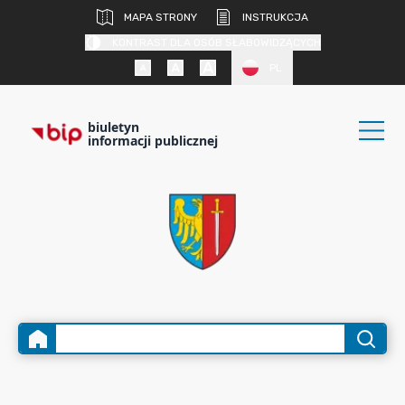
MAPA STRONY
INSTRUKCJA
KONTRAST DLA OSÓB SŁABOWIDZĄCYCH
PL
biuletyn
informacji publicznej