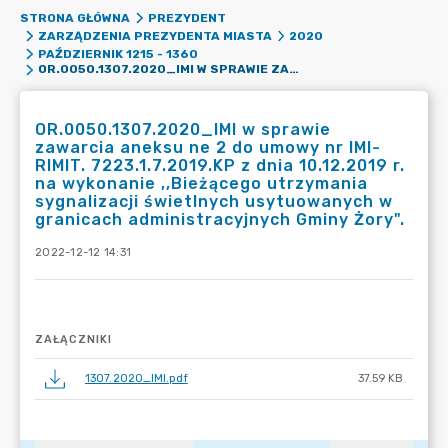
STRONA GŁÓWNA
PREZYDENT
ZARZĄDZENIA PREZYDENTA MIASTA
2020
PAŹDZIERNIK 1215 - 1360
OR.0050.1307.2020_IMI W SPRAWIE ZAWARCIA ANEKSU NE 2 DO UMOWY NR IMI-RIMIT. 7223.1.7.2019.KP Z DNIA 10.12.2019 R. NA WYKONANIE ,,BIEŻĄCEGO UTRZYMANIA SYGNALIZACJI ŚWIETLNYCH USYTUOWANYCH W GRANICACH ADMINISTRACYJNYCH GMINY ŻORY".
OR.0050.1307.2020_IMI w sprawie
zawarcia aneksu ne 2 do umowy nr IMI-
RIMIT. 7223.1.7.2019.KP z dnia 10.12.2019 r.
na wykonanie ,,Bieżącego utrzymania
sygnalizacji świetlnych usytuowanych w
granicach administracyjnych Gminy Żory".
2022-12-12 14:31
ZAŁĄCZNIKI
1307.2020_IMI.pdf
37.59 KB