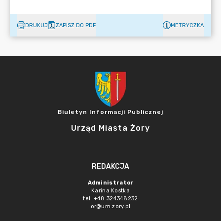
DRUKUJ
ZAPISZ DO PDF
METRYCZKA
Biuletyn Informacji Publicznej
Urząd Miasta Żory
REDAKCJA
Administrator
Karina Kostka
tel. +48 324348232
or@um.zory.pl