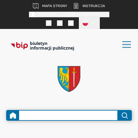
MAPA STRONY
INSTRUKCJA
KONTRAST DLA OSÓB SŁABOWIDZĄCYCH
PL
biuletyn
informacji publicznej