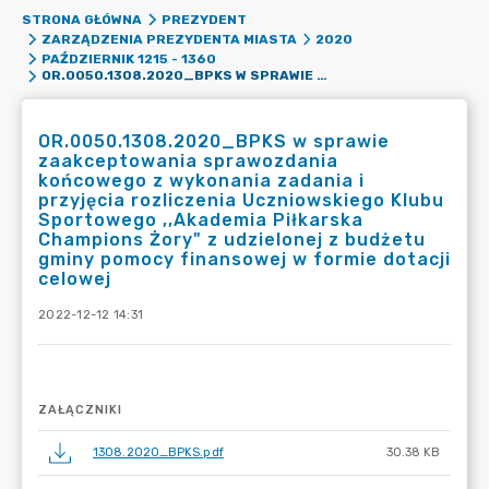
STRONA GŁÓWNA
PREZYDENT
ZARZĄDZENIA PREZYDENTA MIASTA
2020
PAŹDZIERNIK 1215 - 1360
OR.0050.1308.2020_BPKS W SPRAWIE ZAAKCEPTOWANIA SPRAWOZDANIA KOŃCOWEGO Z WYKONANIA ZADANIA I PRZYJĘCIA ROZLICZENIA UCZNIOWSKIEGO KLUBU SPORTOWEGO ,,AKADEMIA PIŁKARSKA CHAMPIONS ŻORY" Z UDZIELONEJ Z BUDŻETU GMINY POMOCY FINANSOWEJ W FORMIE DOTACJI CELOWEJ
OR.0050.1308.2020_BPKS w sprawie
zaakceptowania sprawozdania
końcowego z wykonania zadania i
przyjęcia rozliczenia Uczniowskiego Klubu
Sportowego ,,Akademia Piłkarska
Champions Żory" z udzielonej z budżetu
gminy pomocy finansowej w formie dotacji
celowej
2022-12-12 14:31
ZAŁĄCZNIKI
1308.2020_BPKS.pdf
30.38 KB