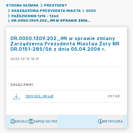
STRONA GŁÓWNA
PREZYDENT
ZARZĄDZENIA PREZYDENTA MIASTA
2020
PAŹDZIERNIK 1215 - 1360
OR.0050.1309.202_IMI W SPRAWIE ZMIANY ZARZĄDZENIA PREZYDENTA MIASTAA ŻORY NR OR.0151-285/06 Z DNIA 05.04.2006 R.
OR.0050.1309.202_IMI w sprawie zmiany
Zarządzenia Prezydenta Miastaa Żory NR
OR.0151-285/06 z dnia 05.04.2006 r.
2022-12-12 14:31
ZAŁĄCZNIKI
1309.202_IMI.pdf
29.7 KB
DRUKUJ
ZAPISZ DO PDF
METRYCZKA