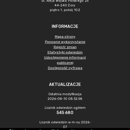
ul. Aleja Wojska Polskiego 25
44-240 Żory
piętro 1, pokój 102
INFORMACJE
Mapa strony
Ponowne wykorzystanie
Rejestr zmian
Statystyki odwiedzin
Udostępnienie informacji
publicznej
Dostępność cyfrowa
AKTUALIZACJE
Ostatnia modyfikacja
2026-08-10 08:32:58
Licznik odwiedzin ogółem
545 680
Licznik odwiedzin w m-cu 2026-
07