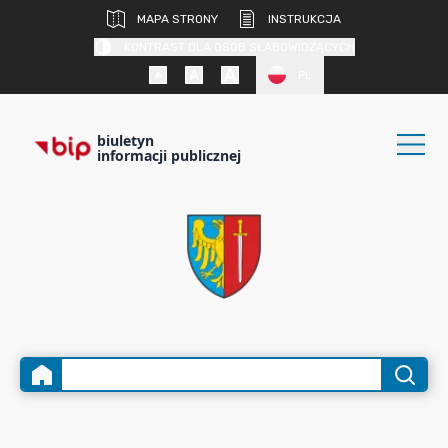
MAPA STRONY
INSTRUKCJA
KONTRAST DLA OSÓB SŁABOWIDZĄCYCH
PL
biuletyn
informacji publicznej