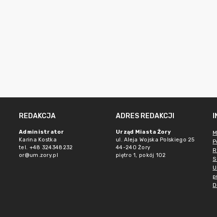
REDAKCJA
ADRES REDAKCJI
Administrator
Urząd Miasta Żory
M
Karina Kostka
ul. Aleja Wojska Polskiego 25
P
tel. +48 324348232
44-240 Żory
R
or@um.zory.pl
piętro 1, pokój 102
S
U
p
D