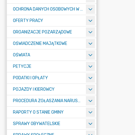
OCHRONA DANYCH OSOBOWYCH W URZĘDZIE MIASTA ŻORY - RODO
OFERTY PRACY
ORGANIZACJE POZARZĄDOWE
OŚWIADCZENIE MAJĄTKOWE
OŚWIATA
PETYCJE
PODATKI I OPŁATY
POJAZDY I KIEROWCY
PROCEDURA ZGŁASZANIA NARUSZEŃ PRAWA
RAPORTY O STANIE GMINY
SPRAWY OBYWATELSKIE