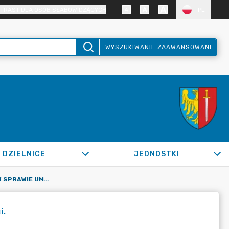
TRAST DLA OSÓB SŁABOWIDZĄCYCH
PL
WYSZUKIWANIE ZAAWANSOWANE
DZIELNICE
JEDNOSTKI
OR.0050.1311.2020_ZBM W SPRAWIE UMORZENIA NALEŻNOŚCI.
i.