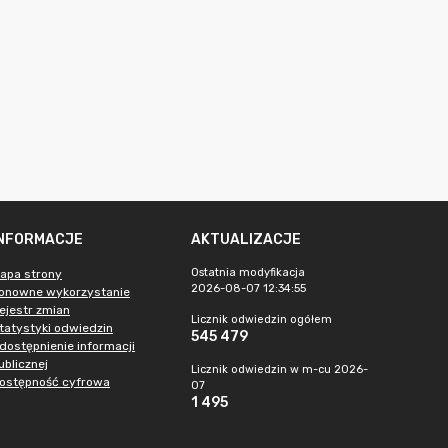
INFORMACJE
AKTUALIZACJE
Ostatnia modyfikacja
apa strony
2026-08-07 12:34:55
onowne wykorzystanie
ejestr zmian
Licznik odwiedzin ogółem
tatystyki odwiedzin
545 479
dostępnienie informacji
ublicznej
Licznik odwiedzin w m-cu 2026-
ostępność cyfrowa
07
1 495