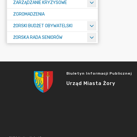
ZARZĄDZANIE KRYZYSOWE
ZGROMADZENIA
ŻORSKI BUDŻET OBYWATELSKI
ŻORSKA RADA SENIORÓW
Biuletyn Informacji Publicznej
Urząd Miasta Żory