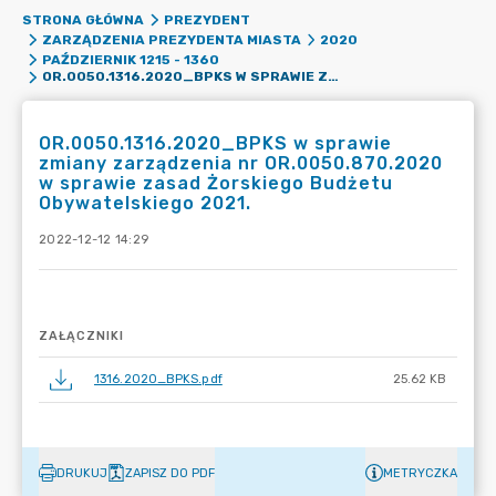
STRONA GŁÓWNA
PREZYDENT
ZARZĄDZENIA PREZYDENTA MIASTA
2020
PAŹDZIERNIK 1215 - 1360
OR.0050.1316.2020_BPKS W SPRAWIE ZMIANY ZARZĄDZENIA NR OR.0050.870.2020 W SPRAWIE ZASAD ŻORSKIEGO BUDŻETU OBYWATELSKIEGO 2021.
OR.0050.1316.2020_BPKS w sprawie
zmiany zarządzenia nr OR.0050.870.2020
w sprawie zasad Żorskiego Budżetu
Obywatelskiego 2021.
2022-12-12 14:29
ZAŁĄCZNIKI
1316.2020_BPKS.pdf
25.62 KB
DRUKUJ
ZAPISZ DO PDF
METRYCZKA