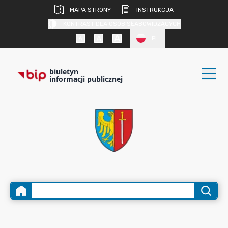
MAPA STRONY
INSTRUKCJA
KONTRAST DLA OSÓB SŁABOWIDZĄCYCH
PL
biuletyn
informacji publicznej