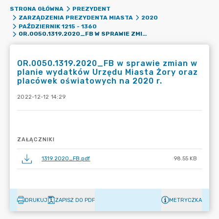
STRONA GŁÓWNA
PREZYDENT
ZARZĄDZENIA PREZYDENTA MIASTA
2020
PAŹDZIERNIK 1215 - 1360
OR.0050.1319.2020_FB W SPRAWIE ZMIAN W PLANIE WYDATKÓW URZĘDU MIASTA ŻORY ORAZ PLACÓWEK OŚWIATOWYCH NA 2020 R.
OR.0050.1319.2020_FB w sprawie zmian w
planie wydatków Urzędu Miasta Żory oraz
placówek oświatowych na 2020 r.
2022-12-12 14:29
ZAŁĄCZNIKI
1319.2020_FB.pdf
98.55 KB
DRUKUJ
ZAPISZ DO PDF
METRYCZKA