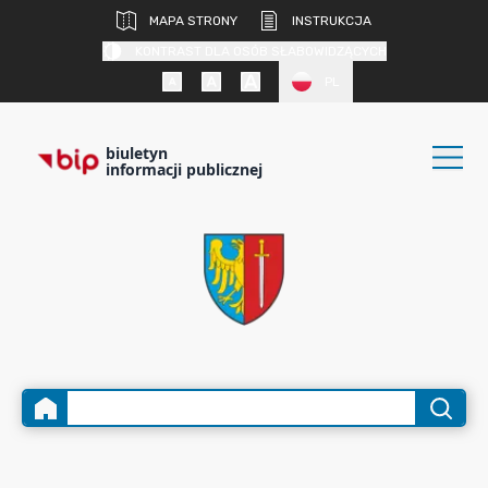
MAPA STRONY
INSTRUKCJA
KONTRAST DLA OSÓB SŁABOWIDZĄCYCH
PL
biuletyn
informacji publicznej