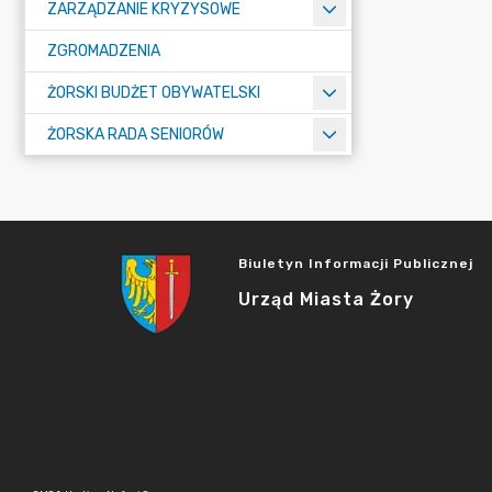
ZARZĄDZANIE KRYZYSOWE
ZGROMADZENIA
ŻORSKI BUDŻET OBYWATELSKI
ŻORSKA RADA SENIORÓW
Biuletyn Informacji Publicznej
Urząd Miasta Żory