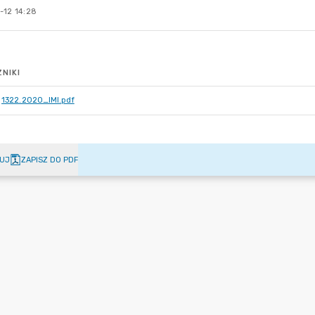
-12 14:28
NIKI
1322.2020_IMI.pdf
UJ
ZAPISZ DO PDF