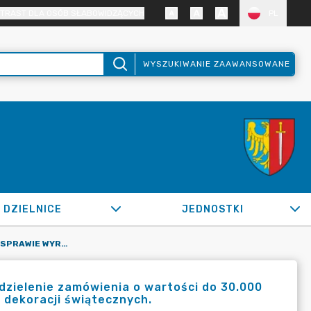
TRAST DLA OSÓB SŁABOWIDZĄCYCH
PL
WYSZUKIWANIE ZAAWANSOWANE
DZIELNICE
JEDNOSTKI
OR.0050.1322.2020_IMI W SPRAWIE WYRAŻENIA ZGODY NA UDZIELENIE ZAMÓWIENIA O WARTOŚCI DO 30.000 EURO I ZAWARCIE UMOWY NA DOSTAWĘ, MONTAŻ I DEMONTAŻ DEKORACJI ŚWIĄTECZNYCH.
dzielenie zamówienia o wartości do 30.000
dekoracji świątecznych.