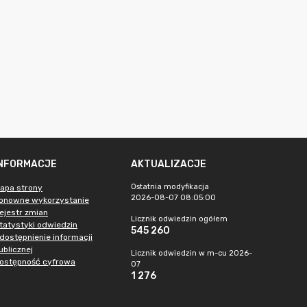
INFORMACJE
AKTUALIZACJE
Ostatnia modyfikacja
apa strony
2026-08-07 08:05:00
onowne wykorzystanie
ejestr zmian
Licznik odwiedzin ogółem
tatystyki odwiedzin
545 260
dostępnienie informacji
ublicznej
Licznik odwiedzin w m-cu 2026-
ostępność cyfrowa
07
1 276