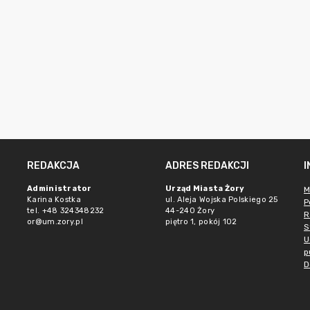
REDAKCJA
ADRES REDAKCJI
Administrator
Urząd Miasta Żory
M
Karina Kostka
ul. Aleja Wojska Polskiego 25
P
tel. +48 324348232
44-240 Żory
R
or@um.zory.pl
piętro 1, pokój 102
S
U
p
D