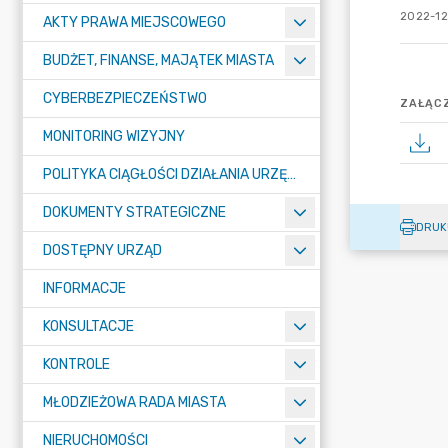
2022-12
AKTY PRAWA MIEJSCOWEGO
BUDŻET, FINANSE, MAJĄTEK MIASTA
CYBERBEZPIECZEŃSTWO
ZAŁĄCZ
MONITORING WIZYJNY
POLITYKA CIĄGŁOŚCI DZIAŁANIA URZĘDU MIASTA ŻORY
DOKUMENTY STRATEGICZNE
DRUK
DOSTĘPNY URZĄD
INFORMACJE
KONSULTACJE
KONTROLE
MŁODZIEŻOWA RADA MIASTA
NIERUCHOMOŚCI