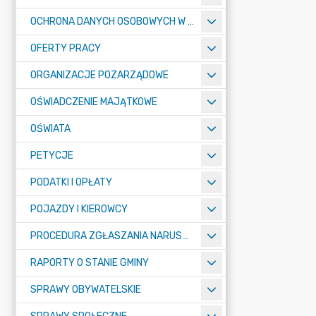
OCHRONA DANYCH OSOBOWYCH W URZĘDZIE MIASTA ŻORY - RODO
OFERTY PRACY
ORGANIZACJE POZARZĄDOWE
OŚWIADCZENIE MAJĄTKOWE
OŚWIATA
PETYCJE
PODATKI I OPŁATY
POJAZDY I KIEROWCY
PROCEDURA ZGŁASZANIA NARUSZEŃ PRAWA
RAPORTY O STANIE GMINY
SPRAWY OBYWATELSKIE