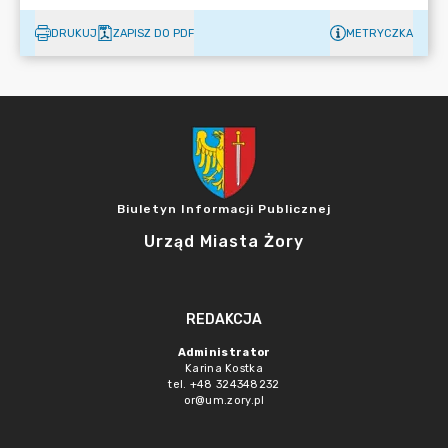
DRUKUJ
ZAPISZ DO PDF
METRYCZKA
Biuletyn Informacji Publicznej
Urząd Miasta Żory
REDAKCJA
Administrator
Karina Kostka
tel. +48 324348232
or@um.zory.pl