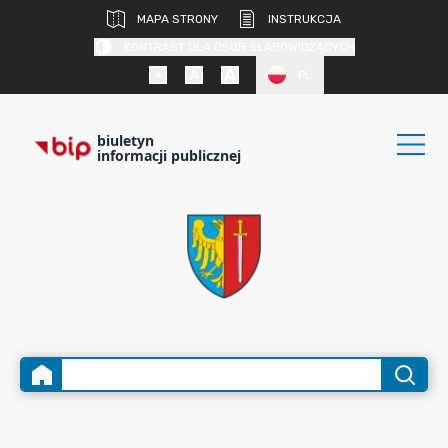
MAPA STRONY
INSTRUKCJA
KONTRAST DLA OSÓB SŁABOWIDZĄCYCH
PL
biuletyn
informacji publicznej