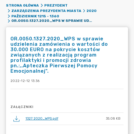
STRONA GŁÓWNA
PREZYDENT
ZARZĄDZENIA PREZYDENTA MIASTA
2020
PAŹDZIERNIK 1215 - 1360
OR.0050.1327.2020_WPS W SPRAWIE UDZIELENIA ZAMÓWIENIA O WARTOŚCI DO 30.000 EURO NA POKRYCIE KOSZTÓW ZWIĄZANYCH Z REALIZACJĄ PROGRAM PROFILAKTYKI I PROMOCJI ZDROWIA PN.:,,APTECZKA PIERWSZEJ POMOCY EMOCJONALNEJ".
OR.0050.1327.2020_WPS w sprawie
udzielenia zamówienia o wartości do
30.000 EURO na pokrycie kosztów
związanych z realizacją program
profilaktyki i promocji zdrowia
pn.:,,Apteczka Pierwszej Pomocy
Emocjonalnej".
2022-12-12 13:36
ZAŁĄCZNIKI
1327.2020_WPS.pdf
35.08 KB