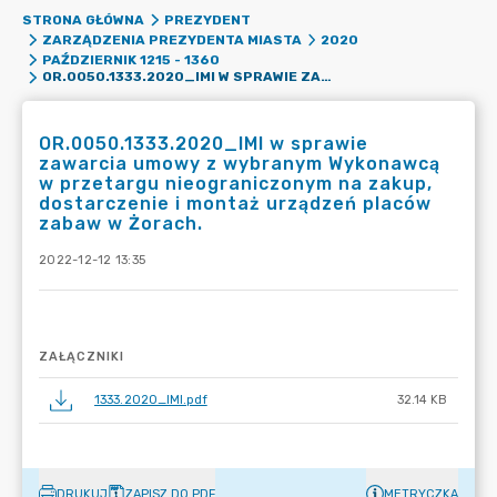
STRONA GŁÓWNA
PREZYDENT
ZARZĄDZENIA PREZYDENTA MIASTA
2020
PAŹDZIERNIK 1215 - 1360
OR.0050.1333.2020_IMI W SPRAWIE ZAWARCIA UMOWY Z WYBRANYM WYKONAWCĄ W PRZETARGU NIEOGRANICZONYM NA ZAKUP, DOSTARCZENIE I MONTAŻ URZĄDZEŃ PLACÓW ZABAW W ŻORACH.
OR.0050.1333.2020_IMI w sprawie
zawarcia umowy z wybranym Wykonawcą
w przetargu nieograniczonym na zakup,
dostarczenie i montaż urządzeń placów
zabaw w Żorach.
2022-12-12 13:35
ZAŁĄCZNIKI
1333.2020_IMI.pdf
32.14 KB
DRUKUJ
ZAPISZ DO PDF
METRYCZKA