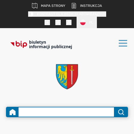
MAPA STRONY
INSTRUKCJA
KONTRAST DLA OSÓB SŁABOWIDZĄCYCH
PL
biuletyn
informacji publicznej