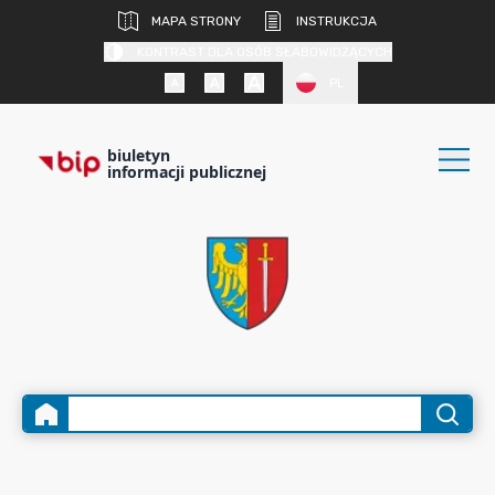
MAPA STRONY
INSTRUKCJA
KONTRAST DLA OSÓB SŁABOWIDZĄCYCH
PL
biuletyn
informacji publicznej