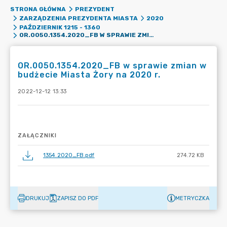
STRONA GŁÓWNA
PREZYDENT
ZARZĄDZENIA PREZYDENTA MIASTA
2020
PAŹDZIERNIK 1215 - 1360
OR.0050.1354.2020_FB W SPRAWIE ZMIAN W BUDŻECIE MIASTA ŻORY NA 2020 R.
OR.0050.1354.2020_FB w sprawie zmian w
budżecie Miasta Żory na 2020 r.
2022-12-12 13:33
ZAŁĄCZNIKI
1354.2020_FB.pdf
274.72 KB
DRUKUJ
ZAPISZ DO PDF
METRYCZKA