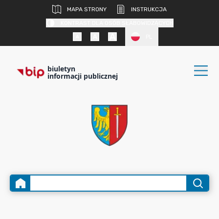
MAPA STRONY
INSTRUKCJA
KONTRAST DLA OSÓB SŁABOWIDZĄCYCH
PL
biuletyn
informacji publicznej