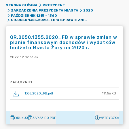
STRONA GŁÓWNA
PREZYDENT
ZARZĄDZENIA PREZYDENTA MIASTA
2020
PAŹDZIERNIK 1215 - 1360
OR.0050.1355.2020_FB W SPRAWIE ZMIAN W PLANIE FINANSOWYM DOCHODÓW I WYDATKÓW BUDŻETU MIASTA ŻORY NA 2020 R.
OR.0050.1355.2020_FB w sprawie zmian w
planie finansowym dochodów i wydatków
budżetu Miasta Żory na 2020 r.
2022-12-12 13:33
ZAŁĄCZNIKI
1355.2020_FB.pdf
111.56 KB
DRUKUJ
ZAPISZ DO PDF
METRYCZKA