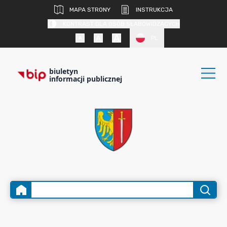
MAPA STRONY
INSTRUKCJA
KONTRAST DLA OSÓB SŁABOWIDZĄCYCH
PL
biuletyn
informacji publicznej