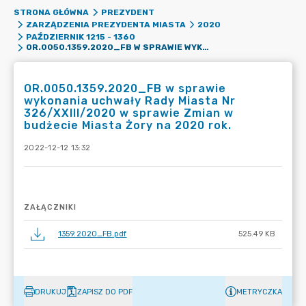
STRONA GŁÓWNA
PREZYDENT
ZARZĄDZENIA PREZYDENTA MIASTA
2020
PAŹDZIERNIK 1215 - 1360
OR.0050.1359.2020_FB W SPRAWIE WYKONANIA UCHWAŁY RADY MIASTA NR 326/XXIII/2020 W SPRAWIE ZMIAN W BUDŻECIE MIASTA ŻORY NA 2020 ROK.
OR.0050.1359.2020_FB w sprawie
wykonania uchwały Rady Miasta Nr
326/XXIII/2020 w sprawie Zmian w
budżecie Miasta Żory na 2020 rok.
2022-12-12 13:32
ZAŁĄCZNIKI
1359.2020_FB.pdf
525.49 KB
DRUKUJ
ZAPISZ DO PDF
METRYCZKA