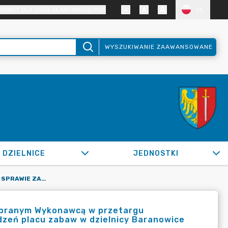
TRAST DLA OSÓB SŁABOWIDZĄCYCH
PL
WYSZUKIWANIE ZAAWANSOWANE
DZIELNICE
JEDNOSTKI
OR.0050.1360.2020_IMI W SPRAWIE ZAWARCIA UMOWY Z WYBRANYM WYKONAWCĄ W PRZETARGU NIEOGRANICZONYM NA ZAKUP, DOSTARCZENIE I MONTAŻ URZĄDZEŃ PLACU ZABAW W DZIELNICY BARANOWICE W ŻORACH.
ybranym Wykonawcą w przetargu
dzeń placu zabaw w dzielnicy Baranowice