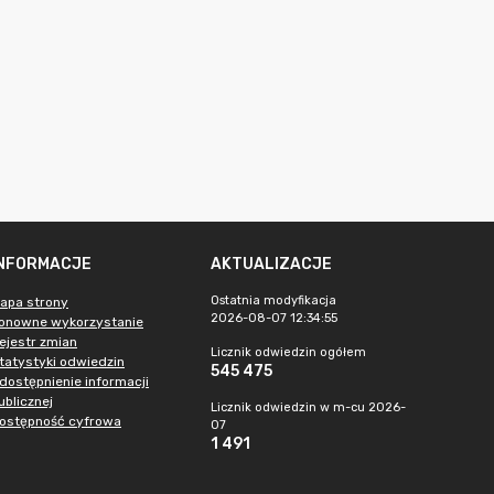
INFORMACJE
AKTUALIZACJE
Ostatnia modyfikacja
apa strony
2026-08-07 12:34:55
onowne wykorzystanie
ejestr zmian
Licznik odwiedzin ogółem
tatystyki odwiedzin
545 475
dostępnienie informacji
ublicznej
Licznik odwiedzin w m-cu 2026-
ostępność cyfrowa
07
1 491