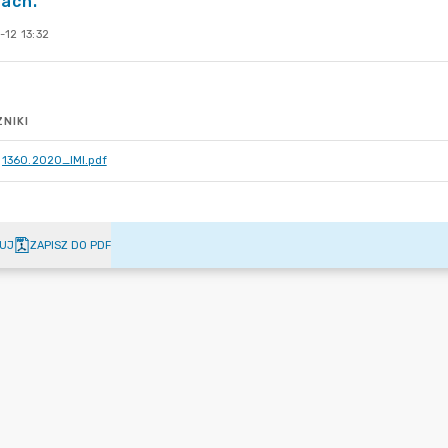
ach.
-12 13:32
NIKI
1360.2020_IMI.pdf
UJ
ZAPISZ DO PDF