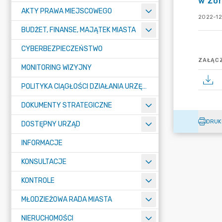
w Żor
AKTY PRAWA MIEJSCOWEGO
2022-12
BUDŻET, FINANSE, MAJĄTEK MIASTA
CYBERBEZPIECZEŃSTWO
ZAŁĄCZ
MONITORING WIZYJNY
POLITYKA CIĄGŁOŚCI DZIAŁANIA URZĘDU MIASTA ŻORY
DOKUMENTY STRATEGICZNE
DRUK
DOSTĘPNY URZĄD
INFORMACJE
KONSULTACJE
KONTROLE
MŁODZIEŻOWA RADA MIASTA
NIERUCHOMOŚCI