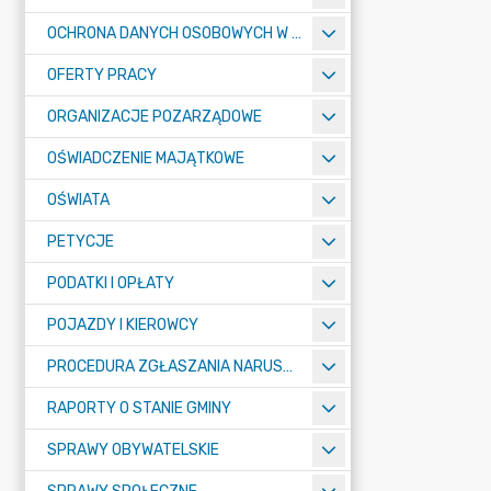
OCHRONA DANYCH OSOBOWYCH W URZĘDZIE MIASTA ŻORY - RODO
OFERTY PRACY
ORGANIZACJE POZARZĄDOWE
OŚWIADCZENIE MAJĄTKOWE
OŚWIATA
PETYCJE
PODATKI I OPŁATY
POJAZDY I KIEROWCY
PROCEDURA ZGŁASZANIA NARUSZEŃ PRAWA
RAPORTY O STANIE GMINY
SPRAWY OBYWATELSKIE