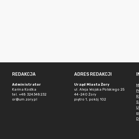
REDAKCJA
ADRES REDAKCJI
Administrator
Urząd Miasta Żory
M
Karina Kostka
ul. Aleja Wojska Polskiego 25
P
tel. +48 324348232
44-240 Żory
R
or@um.zory.pl
piętro 1, pokój 102
S
U
p
D