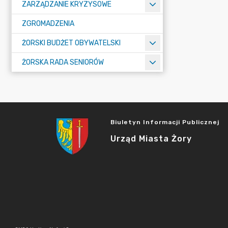
ZARZĄDZANIE KRYZYSOWE
ZGROMADZENIA
ŻORSKI BUDŻET OBYWATELSKI
ŻORSKA RADA SENIORÓW
Biuletyn Informacji Publicznej
Urząd Miasta Żory