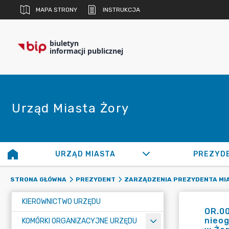
MAPA STRONY
INSTRUKCJA
biuletyn
informacji publicznej
Urząd Miasta Żory
URZĄD MIASTA
PREZYD
STRONA GŁÓWNA
PREZYDENT
ZARZĄDZENIA PREZYDENTA MI
KIEROWNICTWO URZĘDU
OR.0
nieog
KOMÓRKI ORGANIZACYJNE URZĘDU