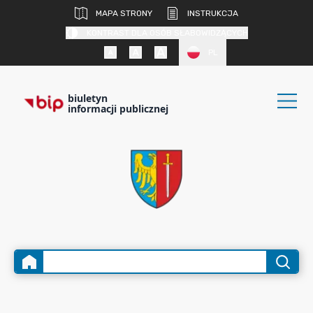
MAPA STRONY
INSTRUKCJA
KONTRAST DLA OSÓB SŁABOWIDZĄCYCH
PL
biuletyn
informacji publicznej