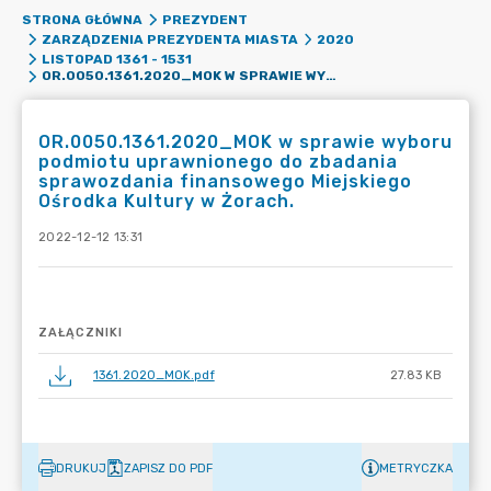
STRONA GŁÓWNA
PREZYDENT
ZARZĄDZENIA PREZYDENTA MIASTA
2020
LISTOPAD 1361 - 1531
OR.0050.1361.2020_MOK W SPRAWIE WYBORU PODMIOTU UPRAWNIONEGO DO ZBADANIA SPRAWOZDANIA FINANSOWEGO MIEJSKIEGO OŚRODKA KULTURY W ŻORACH.
OR.0050.1361.2020_MOK w sprawie wyboru
podmiotu uprawnionego do zbadania
sprawozdania finansowego Miejskiego
Ośrodka Kultury w Żorach.
2022-12-12 13:31
ZAŁĄCZNIKI
1361.2020_MOK.pdf
27.83 KB
DRUKUJ
ZAPISZ DO PDF
METRYCZKA